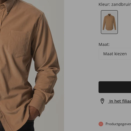
Kleur:
zandbrui
Maat:
Maat kiezen
In het fili
Productgegeve