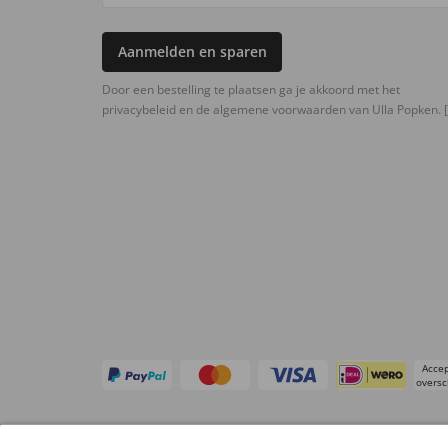
Aanmelden en sparen
Door een bestelling te plaatsen ga je akkoord met het
privacybeleid en de algemene voorwaarden van Ulla Popken.
[
Accep
oversc
Overige webwinkels