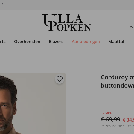
n*
Aa
rts
Overhemden
Blazers
Aanbiedingen
Maattabel
Corduroy o
buttondown
- 50%
€ 69,99
€ 34,
Prijzen inclusief BTW, e