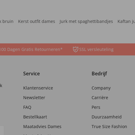
k bruin
Kerst outfit dames
Jurk met spaghettibandjes
Kaftan j
100 Dagen Gratis Retourneren*
SSL versleuteling
Service
Bedrijf
nk
Klantenservice
Company
Newsletter
Carrière
FAQ
Pers
Bestellkaart
Duurzaamheid
Maatadvies Dames
True Size Fashion