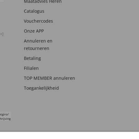
Maatadvies Heren
Catalogus
Vouchercodes
Onze APP
+]
Annuleren en
retourneren
Betaling
Filialen
TOP MEMBER annuleren
Toegankelijkheid
tgiro/
hrijving