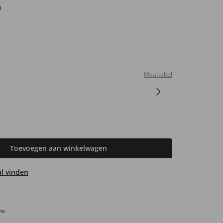
n
Maattabel
Toevoegen aan winkelwagen
aal vinden
ns