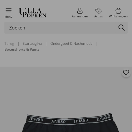
Aanmelden
Acties
Winkelwagen
Menu
Terug
|
Startpagina
|
Ondergoed & Nachtmode
|
Boxershorts & Pants