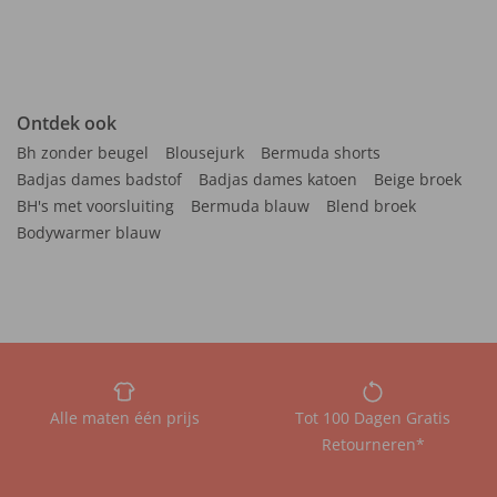
Ontdek ook
Bh zonder beugel
Blousejurk
Bermuda shorts
Badjas dames badstof
Badjas dames katoen
Beige broek
BH's met voorsluiting
Bermuda blauw
Blend broek
Bodywarmer blauw
Alle maten één prijs
Tot 100 Dagen Gratis
Retourneren*