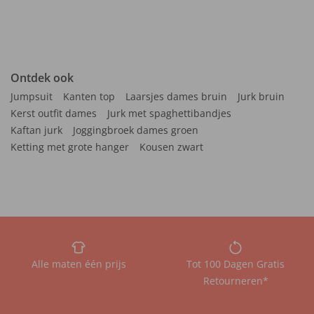
Ontdek ook
Jumpsuit
Kanten top
Laarsjes dames bruin
Jurk bruin
Kerst outfit dames
Jurk met spaghettibandjes
Kaftan jurk
Joggingbroek dames groen
Ketting met grote hanger
Kousen zwart
Alle maten één prijs
Tot 100 Dagen Gratis
Retourneren*