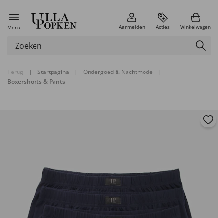
Aanmelden
Acties
Winkelwagen
Menu
Terug
|
Startpagina
|
Ondergoed & Nachtmode
|
Boxershorts & Pants