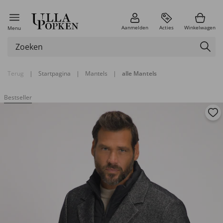
Aanmelden
Acties
Winkelwagen
Menu
Terug
|
Startpagina
|
Mantels
|
alle Mantels
Bestseller