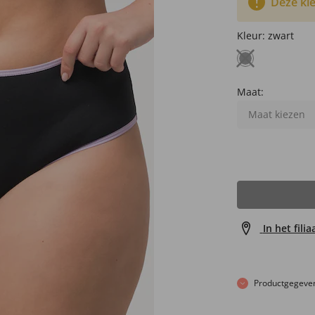
Deze kle
Kleur:
zwart
Maat:
Maat kiezen
In het fili
Productgegeve