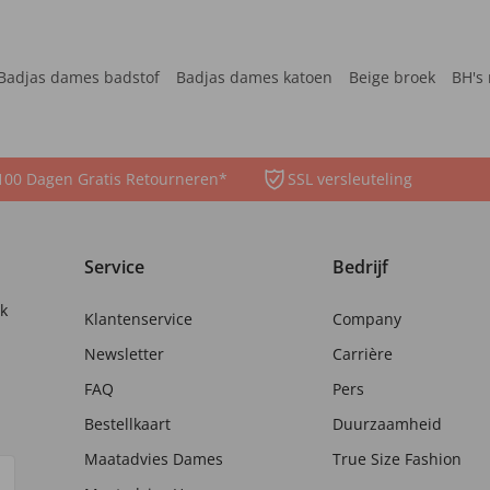
Badjas dames badstof
Badjas dames katoen
Beige broek
BH's 
100 Dagen Gratis Retourneren*
SSL versleuteling
Service
Bedrijf
nk
Klantenservice
Company
Newsletter
Carrière
FAQ
Pers
Bestellkaart
Duurzaamheid
Maatadvies Dames
True Size Fashion