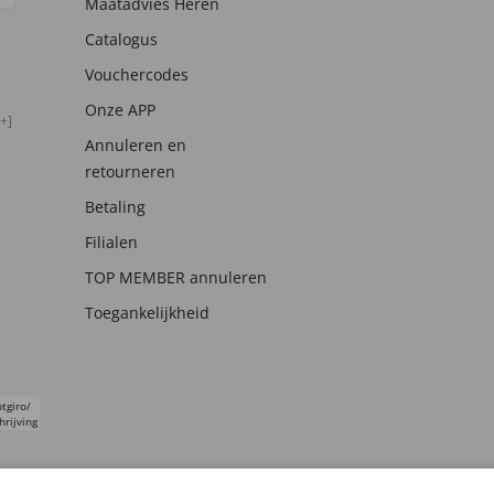
Maatadvies Heren
Catalogus
Vouchercodes
Onze APP
+]
Annuleren en
retourneren
Betaling
Filialen
TOP MEMBER annuleren
Toegankelijkheid
tgiro/
hrijving