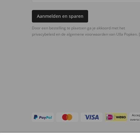
Aanmelden en sparen
Door een bestelling te plaatsen ga je akkoord met het
privacybeleid en de algemene voorwaarden van Ulla Popken.
[
Accep
oversc
Overige webwinkels