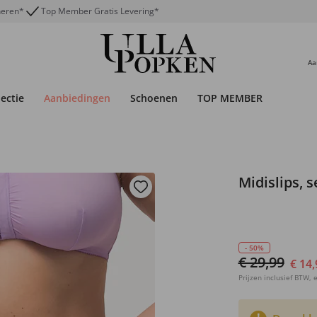
neren*
Top Member Gratis Levering*
Aa
lectie
Aanbiedingen
Schoenen
TOP MEMBER
Midislips, 
- 50%
€ 29,99
€ 14,
Prijzen inclusief BTW, e