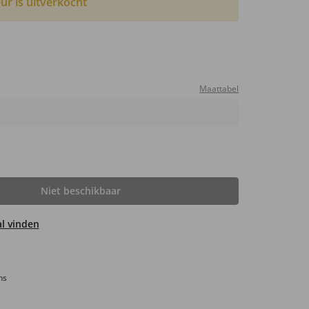
ur is uitverkocht
Maattabel
Niet beschikbaar
aal vinden
ns