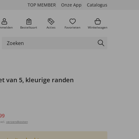
TOP MEMBER
Onze App
Catalogus
nmelden
Bestelkaart
Acties
Favorieten
Winkelwagen
set van 5, kleurige randen
99
xcl.
verzendkosten