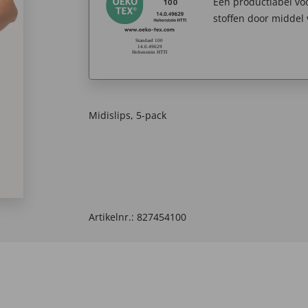
Een productlabel v
stoffen door middel 
Midislips, 5-pack
Artikelnr.:
827454100