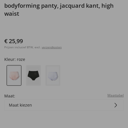
bodyforming panty, jacquard kant, high
waist
€ 25,99
Prijzen inclusief BTW, excl.
verzendkosten
Kleur:
roze
Maattabel
Maat:
Maat kiezen