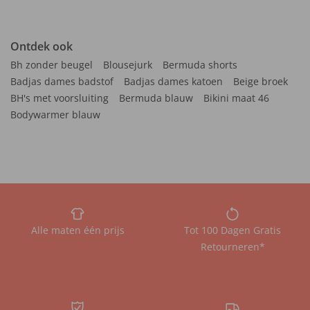
Ontdek ook
Bh zonder beugel
Blousejurk
Bermuda shorts
Badjas dames badstof
Badjas dames katoen
Beige broek
BH's met voorsluiting
Bermuda blauw
Bikini maat 46
Bodywarmer blauw
Alle maten één prijs
Tot 100 Dagen Gratis
Retourneren*