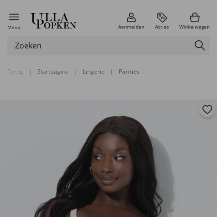
Aanmelden
Acties
Winkelwagen
Menu
Terug
|
Startpagina
|
Lingerie
|
Panties