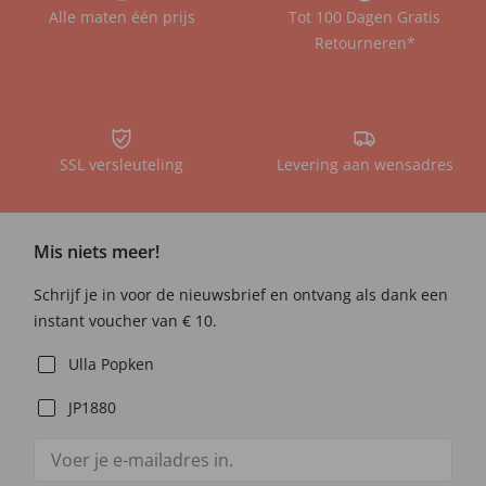
Alle maten één prijs
Tot 100 Dagen Gratis
Retourneren*
SSL versleuteling
Levering aan wensadres
Mis niets meer!
Schrijf je in voor de nieuwsbrief en ontvang als dank een
instant voucher van € 10.
Ulla Popken
JP1880