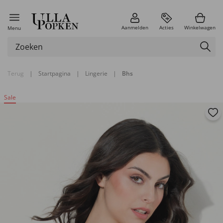
Aanmelden
Acties
Winkelwagen
Menu
Terug
|
Startpagina
|
Lingerie
|
Bhs
Sale