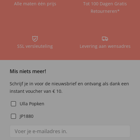
Alle maten één prijs
Tot 100 Dagen Gratis
Retourneren*
SSL versleuteling
Levering aan wensadres
Mis niets meer!
Schrijf je in voor de nieuwsbrief en ontvang als dank een
instant voucher van € 10.
Ulla Popken
JP1880