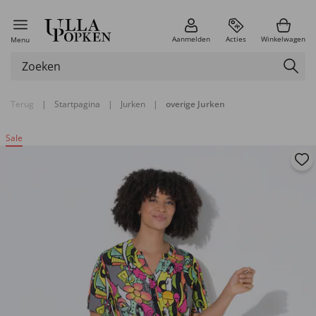
Aanmelden
Acties
Winkelwagen
Menu
Terug
|
Startpagina
|
Jurken
|
overige Jurken
Sale