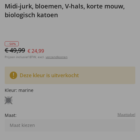
Midi-jurk, bloemen, V-hals, korte mouw,
biologisch katoen
- 50%
€ 49,99
€ 24,99
Prijzen inclusief BTW, excl.
verzendkosten
Deze kleur is uitverkocht
Kleur:
marine
Maattabel
Maat:
Maat kiezen