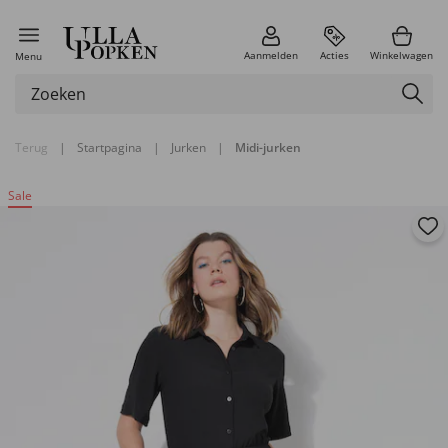
Aanmelden
Acties
Winkelwagen
Menu
Terug
|
Startpagina
|
Jurken
|
Midi-jurken
Sale