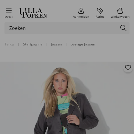
Aanmelden
Acties
Winkelwagen
Menu
Terug
|
Startpagina
|
Jassen
|
overige Jassen