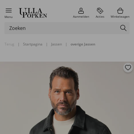
Aanmelden
Acties
Winkelwagen
Menu
Terug
|
Startpagina
|
Jassen
|
overige Jassen