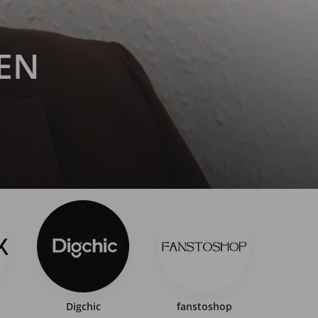
EN
Digchic
fanstoshop