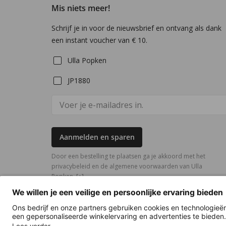
Mis niets meer!
Schrijf je in voor de nieuwsbrief en ontvang als dank
een instant voucher van € 10.
Ulla Popken
JP1880
Aanmelden en sparen
Door een bestelling te plaatsen ga je akkoord met het
privacybeleid en de algemene voorwaarden van Ulla
Popken.
[+]