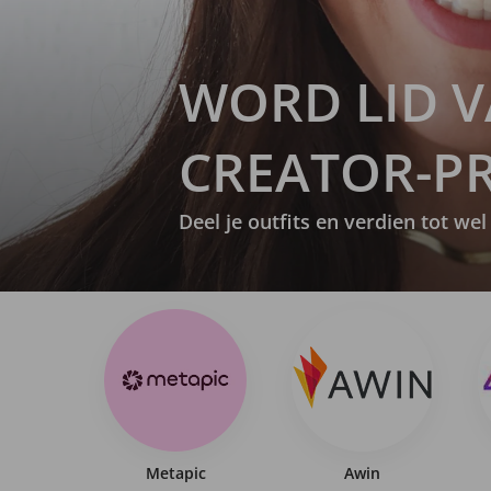
WORD LID V
CREATOR-
Deel je outfits en verdien tot w
Metapic
Awin