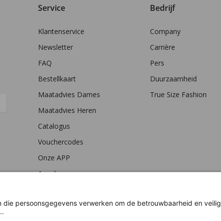
Service
Bedrijf
Klantenservice
Company
Newsletter
Carrière
FAQ
Pers
Bestellkaart
Duurzaamheid
Maatadvies Dames
True Size Fashion
Maatadvies Heren
Catalogus
Vouchercodes
Onze APP
Annuleren en
retourneren
Betaling
Filialen