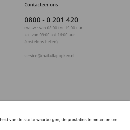
Contacteer ons
0800 - 0 201 420
ma.-vr.: van 08:00 tot 19:00 uur
za.: van 09:00 tot 16:00 uur
(kosteloos bellen)
service@mail.ullapopken.nl