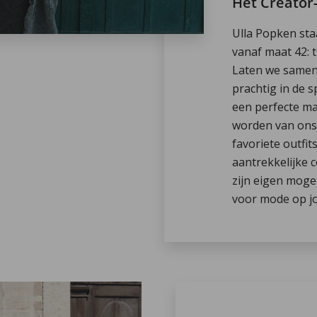
Het Creato
Ulla Popken sta
vanaf maat 42: tr
Laten we samen 
prachtig in de s
een perfecte ma
worden van ons
favoriete outfit
aantrekkelijke 
zijn eigen moge
voor mode op j