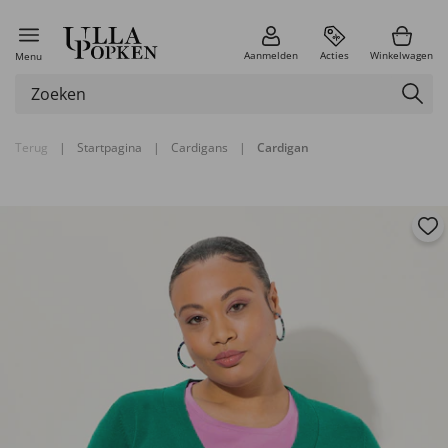
Aanmelden
Acties
Winkelwagen
Menu
Terug
|
Startpagina
|
Cardigans
|
Cardigan