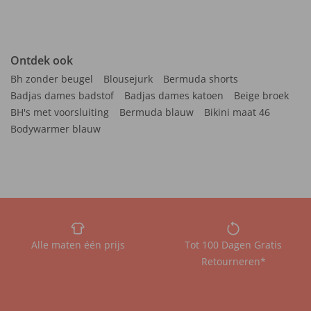
Ontdek ook
Bh zonder beugel
Blousejurk
Bermuda shorts
Badjas dames badstof
Badjas dames katoen
Beige broek
BH's met voorsluiting
Bermuda blauw
Bikini maat 46
Bodywarmer blauw
Alle maten één prijs
Tot 100 Dagen Gratis
Retourneren*