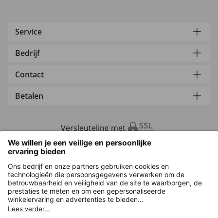
Service
Bedrijf
Contact
Betalen
Versleuteling met
Overige webwinkels
Nederland