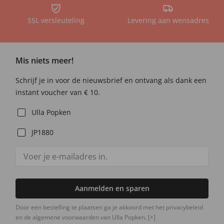
SSL versleuteling
Levering aan wensadres
Mis niets meer!
Schrijf je in voor de nieuwsbrief en ontvang als dank een
instant voucher van € 10.
Ulla Popken
JP1880
Aanmelden en sparen
Door een bestelling te plaatsen ga je akkoord met het privacybeleid
en de algemene voorwaarden van Ulla Popken.
[+]