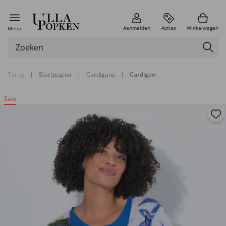
Aanmelden
Acties
Winkelwagen
Menu
Terug
|
Startpagina
|
Cardigans
|
Cardigan
Sale