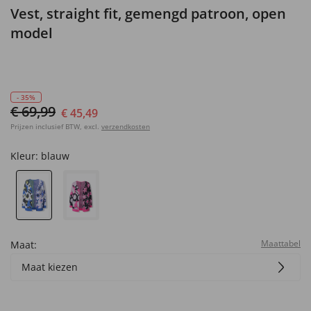
Vest, straight fit, gemengd patroon, open
model
- 35%
€ 69,99
€ 45,49
Prijzen inclusief BTW, excl.
verzendkosten
Kleur:
blauw
Maattabel
Maat:
Maat kiezen