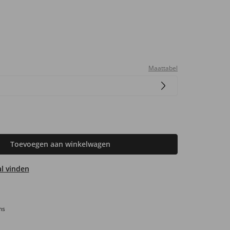
Maattabel
Toevoegen aan winkelwagen
aal vinden
ns