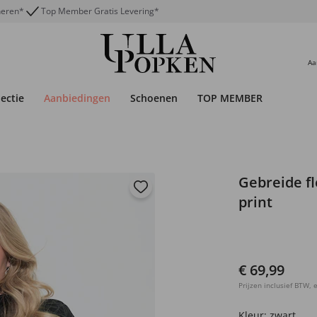
neren*
Top Member Gratis Levering*
Aa
lectie
Aanbiedingen
Schoenen
TOP MEMBER
Gebreide fle
print
€ 69,99
Prijzen inclusief BTW, e
Kleur:
zwart