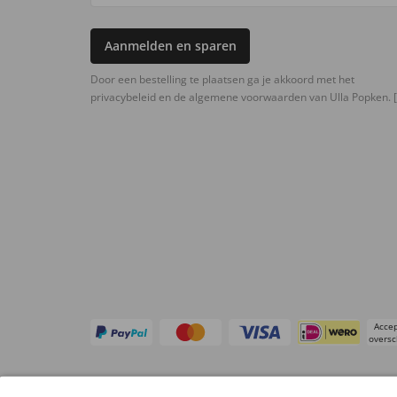
Aanmelden en sparen
Door een bestelling te plaatsen ga je akkoord met het
privacybeleid en de algemene voorwaarden van Ulla Popken.
[
Accep
oversc
Overige webwinkels