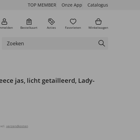
TOP MEMBER
Onze App
Catalogus
nmelden
Bestelkaart
Acties
Favorieten
Winkelwagen
ece jas, licht getailleerd, Lady-
xcl.
verzendkosten