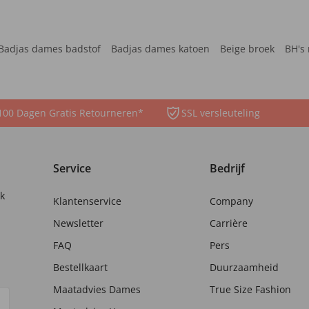
Badjas dames badstof
Badjas dames katoen
Beige broek
BH's 
100 Dagen Gratis Retourneren*
SSL versleuteling
Service
Bedrijf
nk
Klantenservice
Company
Newsletter
Carrière
FAQ
Pers
Bestellkaart
Duurzaamheid
Maatadvies Dames
True Size Fashion