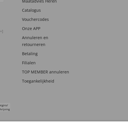
Maatadvies Heren
Catalogus
Vouchercodes
Onze APP
+]
Annuleren en
retourneren
Betaling
Filialen
TOP MEMBER annuleren
Toegankelijkheid
tgiro/
hrijving