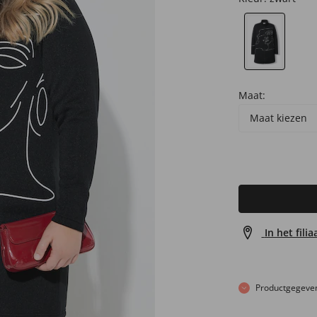
Maat:
Maat kiezen
In het fili
Productgegeve