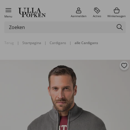
Aanmelden
Acties
Winkelwagen
Menu
Terug
|
Startpagina
|
Cardigans
|
alle Cardigans