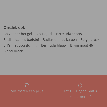
Ontdek ook
Bh zonder beugel
Blousejurk
Bermuda shorts
Badjas dames badstof
Badjas dames katoen
Beige broek
BH's met voorsluiting
Bermuda blauw
Bikini maat 46
Blend broek
Alle maten één prijs
Tot 100 Dagen Gratis
Retourneren*