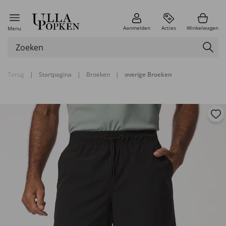
Aanmelden
Acties
Winkelwagen
Menu
Terug
|
Startpagina
|
Broeken
|
overige Broeken