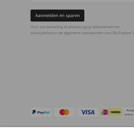
Aanmelden en sparen
Door een bestelling te plaatsen ga je akkoord met het
privacybeleid en de algemene voorwaarden van Ulla Popken.
[
Accep
oversc
Overige webwinkels