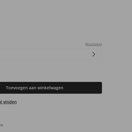
Maattabel
Toevoegen aan winkelwagen
aal vinden
ns