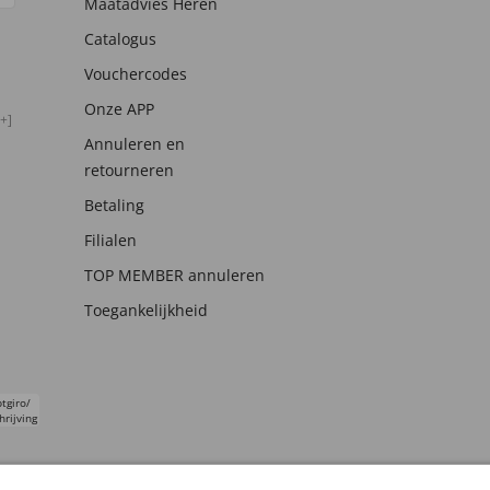
Maatadvies Heren
Catalogus
Vouchercodes
Onze APP
+]
Annuleren en
retourneren
Betaling
Filialen
TOP MEMBER annuleren
Toegankelijkheid
tgiro/
hrijving