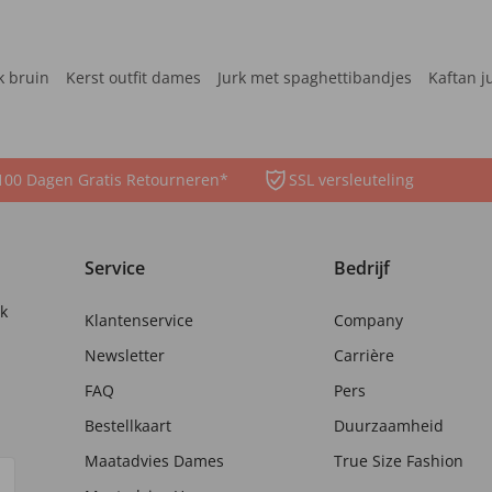
k bruin
Kerst outfit dames
Jurk met spaghettibandjes
Kaftan j
100 Dagen Gratis Retourneren*
SSL versleuteling
Service
Bedrijf
nk
Klantenservice
Company
Newsletter
Carrière
FAQ
Pers
Bestellkaart
Duurzaamheid
Maatadvies Dames
True Size Fashion