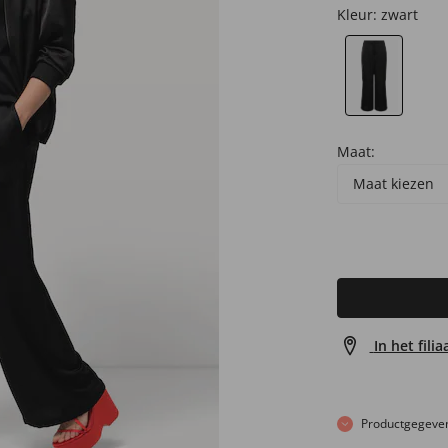
Kleur:
zwart
Maat:
Maat kiezen
In het fili
Productgegeve