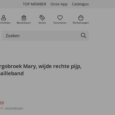
TOP MEMBER
Onze App
Catalogus
nmelden
Bestelkaart
Acties
Favorieten
Winkelwagen
rgobroek Mary, wijde rechte pijp,
tailleband
99
xcl.
verzendkosten