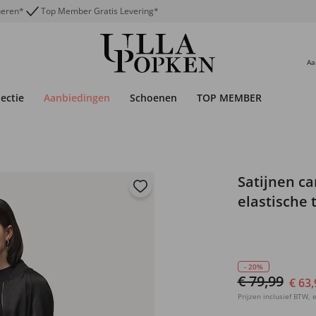
neren*
Top Member Gratis Levering*
Aa
lectie
Aanbiedingen
Schoenen
TOP MEMBER
Satijnen ca
elastische 
- 20%
€ 79,99
€ 63,
Prijzen inclusief BTW, e