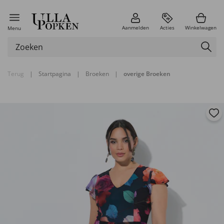
Aanmelden
Acties
Winkelwagen
Menu
Terug
|
Startpagina
|
Broeken
|
overige Broeken