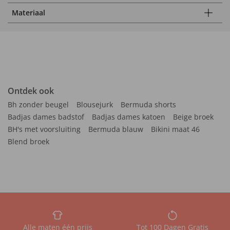
Materiaal
Ontdek ook
Bh zonder beugel
Blousejurk
Bermuda shorts
Badjas dames badstof
Badjas dames katoen
Beige broek
BH's met voorsluiting
Bermuda blauw
Bikini maat 46
Blend broek
Alle maten één prijs
Tot 100 Dagen Gratis