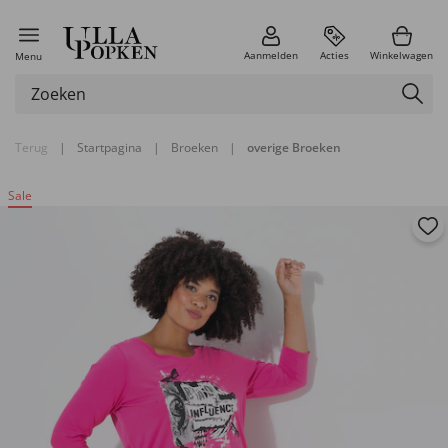
Aanmelden
Acties
Winkelwagen
Menu
Terug
|
Startpagina
|
Broeken
|
overige Broeken
Sale