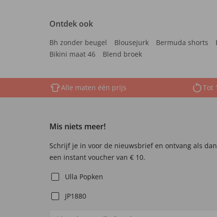
Ontdek ook
Bh zonder beugel
Blousejurk
Bermuda shorts
Bikini maat 46
Blend broek
Alle maten één prijs
Tot 
Mis niets meer!
Schrijf je in voor de nieuwsbrief en ontvang als da
een instant voucher van € 10.
Ulla Popken
JP1880