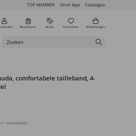
TOP MEMBER
Onze App
Catalogus
nmelden
Bestelkaart
Acties
Favorieten
Winkelwagen
da, comfortabele tailleband, 4-
el
xcl.
verzendkosten