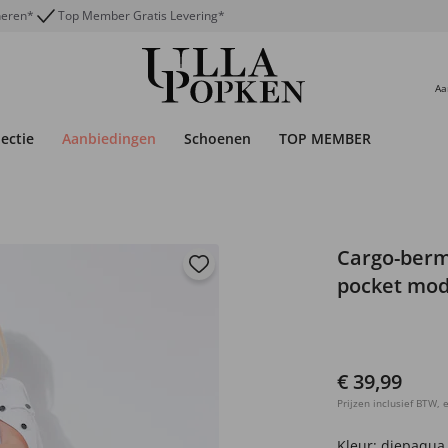
neren*
Top Member Gratis Levering*
Aa
lectie
Aanbiedingen
Schoenen
TOP MEMBER
Cargo-bermu
pocket mod
€ 39,99
Prijzen inclusief BTW, e
Kleur:
diepaqua