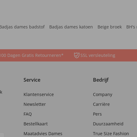
Badjas dames badstof
Badjas dames katoen
Beige broek
BH's 
100 Dagen Gratis Retourneren*
SSL versleuteling
Service
Bedrijf
nk
Klantenservice
Company
Newsletter
Carrière
FAQ
Pers
Bestellkaart
Duurzaamheid
Maatadvies Dames
True Size Fashion