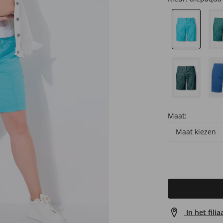
Maat:
Maat kiezen
In het fili