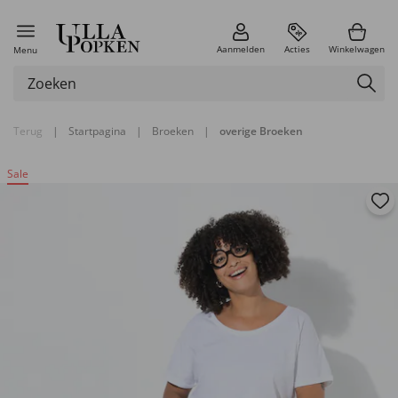
Aanmelden
Acties
Winkelwagen
Menu
Terug
|
Startpagina
|
Broeken
|
overige Broeken
Sale