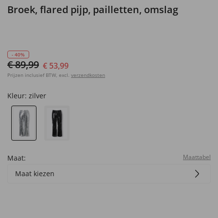
Broek, flared pijp, pailletten, omslag
- 40%
€ 89,99
€ 53,99
Prijzen inclusief BTW, excl.
verzendkosten
Kleur:
zilver
Maattabel
Maat:
Maat kiezen