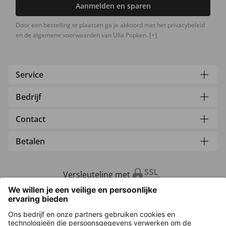
Aanmelden en sparen
Door een bestelling te plaatsen ga je akkoord met het privacybeleid
en de algemene voorwaarden van Ulla Popken.
[+]
Service
Bedrijf
Contact
Betalen
Versleuteling met
Overige webwinkels