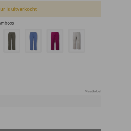
ur is uitverkocht
ramboos
Maattabel