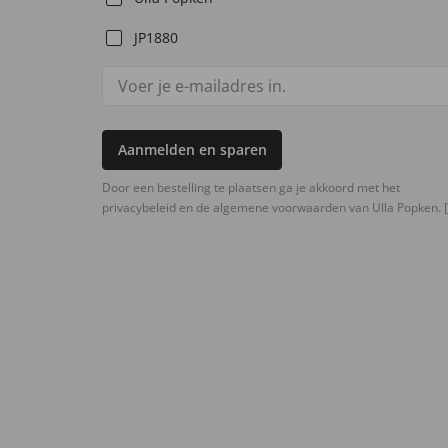
JP1880
Aanmelden en sparen
Door een bestelling te plaatsen ga je akkoord met het
privacybeleid en de algemene voorwaarden van Ulla Popken.
[