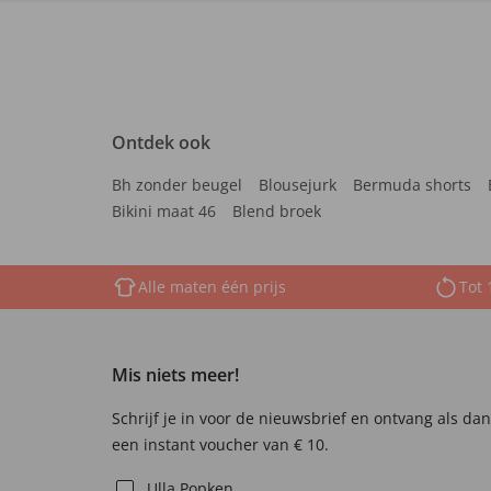
Ontdek ook
Bh zonder beugel
Blousejurk
Bermuda shorts
Bikini maat 46
Blend broek
Alle maten één prijs
Tot 
Mis niets meer!
Schrijf je in voor de nieuwsbrief en ontvang als da
een instant voucher van € 10.
Ulla Popken