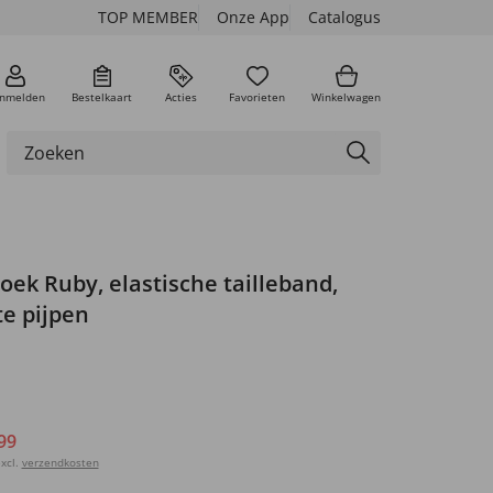
TOP MEMBER
Onze App
Catalogus
nmelden
Bestelkaart
Acties
Favorieten
Winkelwagen
oek Ruby, elastische tailleband,
te pijpen
99
xcl.
verzendkosten