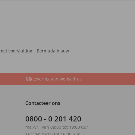
met voorsluiting
Bermuda blauw
Levering aan wensadres
Contacteer ons
0800 - 0 201 420
ma.-vr.: van 08:00 tot 19:00 uur
za.: van 09:00 tot 16:00 uur