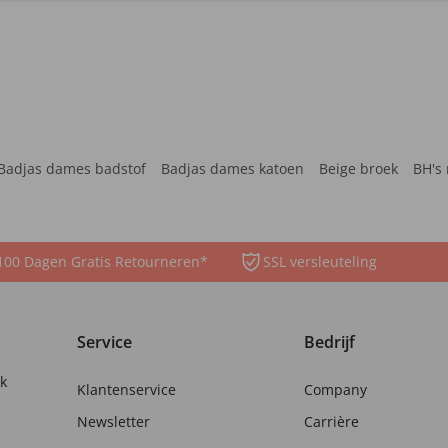
Badjas dames badstof
Badjas dames katoen
Beige broek
BH's 
100 Dagen Gratis Retourneren*
SSL versleuteling
Service
Bedrijf
nk
Klantenservice
Company
Newsletter
Carrière