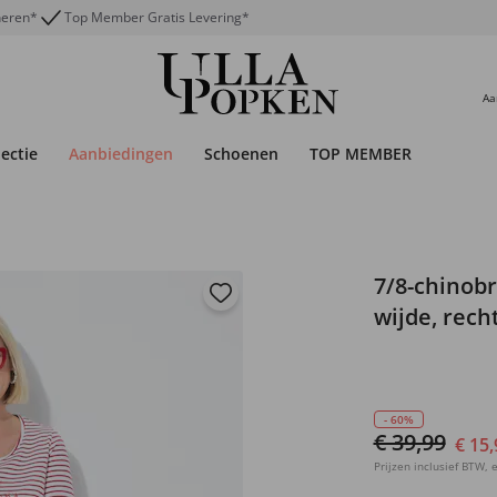
neren*
Top Member Gratis Levering*
Aa
lectie
Aanbiedingen
Schoenen
TOP MEMBER
7/8-chinobr
wijde, rech
- 60%
€ 39,99
€ 15,
Prijzen inclusief BTW, e