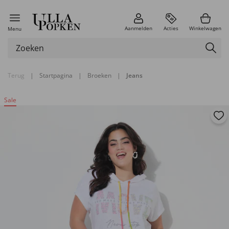
Aanmelden
Acties
Winkelwagen
Menu
Terug
|
Startpagina
|
Broeken
|
Jeans
Sale