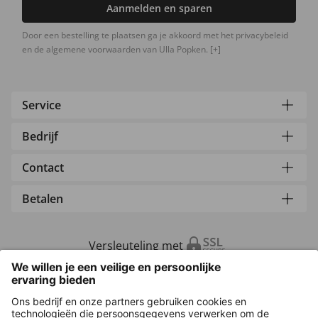
Aanmelden en sparen
Door een bestelling te plaatsen ga je akkoord met het privacybeleid
en de algemene voorwaarden van Ulla Popken.
[+]
Service
Bedrijf
Contact
Betalen
Versleuteling met
Overige webwinkels