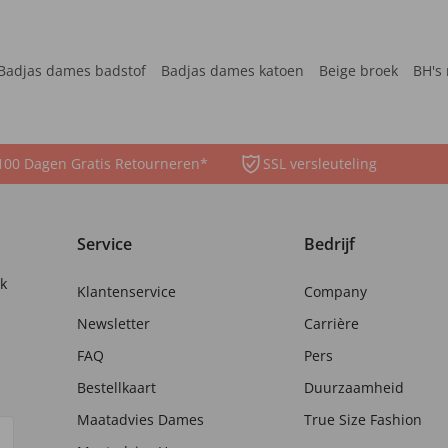
Badjas dames badstof
Badjas dames katoen
Beige broek
BH's 
100 Dagen Gratis Retourneren*
SSL versleuteling
Service
Bedrijf
nk
Klantenservice
Company
Newsletter
Carrière
FAQ
Pers
Bestellkaart
Duurzaamheid
Maatadvies Dames
True Size Fashion