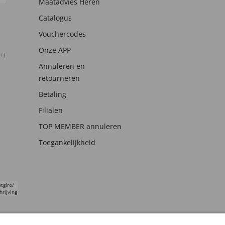
Maatadvies Heren
Catalogus
Vouchercodes
Onze APP
+]
Annuleren en
retourneren
Betaling
Filialen
TOP MEMBER annuleren
Toegankelijkheid
tgiro/
hrijving