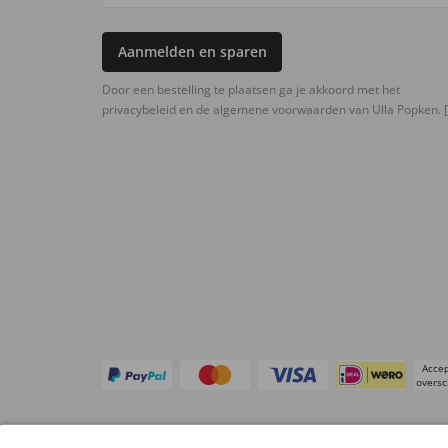
Aanmelden en sparen
Door een bestelling te plaatsen ga je akkoord met het
privacybeleid en de algemene voorwaarden van Ulla Popken.
[
Accep
oversc
Overige webwinkels