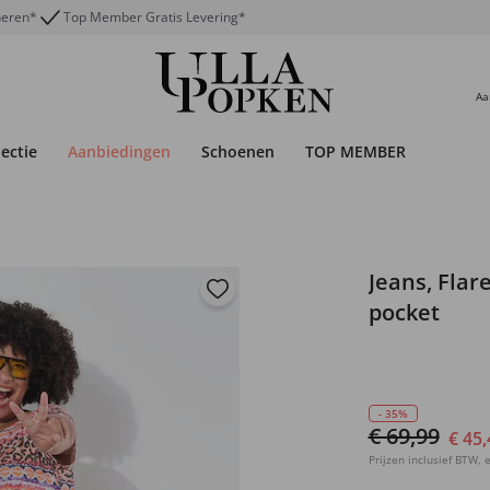
neren*
Top Member Gratis Levering*
Aa
lectie
Aanbiedingen
Schoenen
TOP MEMBER
Jeans, Flare
pocket
- 35%
€ 69,99
€ 45,
Prijzen inclusief BTW, e