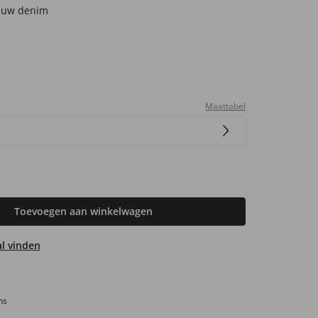
auw denim
Maattabel
Toevoegen aan winkelwagen
aal vinden
ns