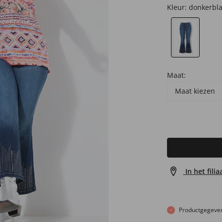
Kleur:
donkerbl
Maat:
Maat kiezen
In het fili
Productgegeve