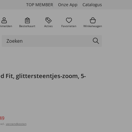
TOP MEMBER
Onze App
Catalogus
nmelden
Bestelkaart
Acties
Favorieten
Winkelwagen
d Fit, glittersteentjes-zoom, 5-
49
xcl.
verzendkosten