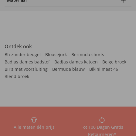
Materiaal
Ontdek ook
Bh zonder beugel
Blousejurk
Bermuda shorts
Badjas dames badstof
Badjas dames katoen
Beige broek
BH's met voorsluiting
Bermuda blauw
Bikini maat 46
Blend broek
Alle maten één prijs
Tot 100 Dagen Gratis
Retourneren*