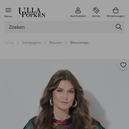
Aanmelden
Acties
Winkelwagen
Menu
Terug
|
Startpagina
|
Blouses
|
Blousetops