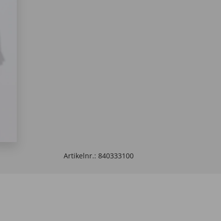
Artikelnr.:
840333100