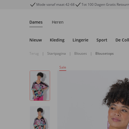
Mode vanaf maat 42-68
Tot 100 Dagen Gratis Retour
Dames
Heren
Nieuw
Kleding
Lingerie
Sport
De Col
Terug
|
Startpagina
|
Blouses
|
Blousetops
Sale