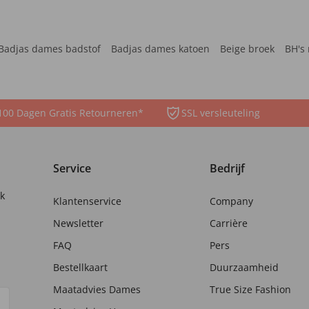
Badjas dames badstof
Badjas dames katoen
Beige broek
BH's 
100 Dagen Gratis Retourneren*
SSL versleuteling
Service
Bedrijf
nk
Klantenservice
Company
Newsletter
Carrière
FAQ
Pers
Bestellkaart
Duurzaamheid
Maatadvies Dames
True Size Fashion