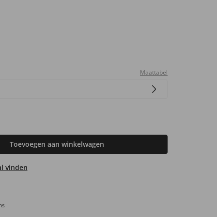
Maattabel
Toevoegen aan winkelwagen
aal vinden
ns