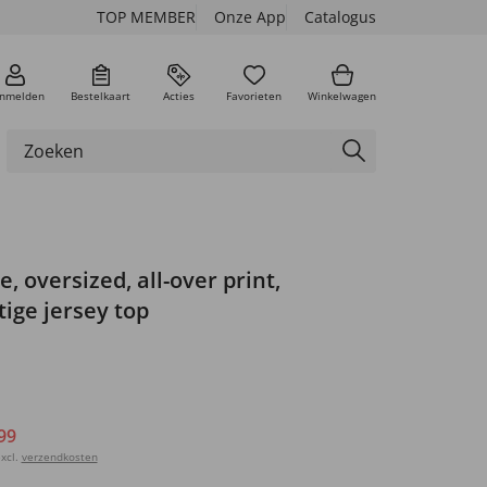
TOP MEMBER
Onze App
Catalogus
nmelden
Bestelkaart
Acties
Favorieten
Winkelwagen
, oversized, all-over print,
ige jersey top
99
xcl.
verzendkosten