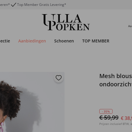
neren*
Top Member Gratis Levering*
Aa
lectie
Aanbiedingen
Schoenen
TOP MEMBER
Mesh blouse
ondoorzicht
- 35%
€ 59,99
€ 38,
Prijzen inclusief BTW, e