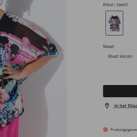
Kleur:
zwart
Maat:
Maat kiezen
In het fili
Productgegeve