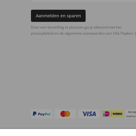
Aanmelden en sparen
Door een bestelling te plaatsen ga je akkoord met het
privacybeleid en de algemene voorwaarden van Ulla Popken.
[
Accep
oversc
Overige webwinkels