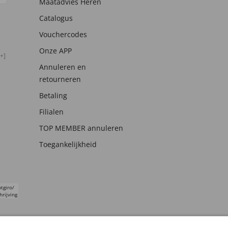
Maatadvies Heren
Catalogus
Vouchercodes
Onze APP
+]
Annuleren en
retourneren
Betaling
Filialen
TOP MEMBER annuleren
Toegankelijkheid
tgiro/
hrijving