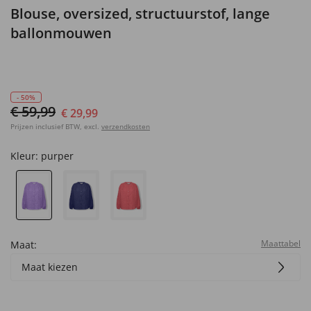
Blouse, oversized, structuurstof, lange
ballonmouwen
- 50%
€ 59,99
€ 29,99
Prijzen inclusief BTW, excl.
verzendkosten
Kleur:
purper
Maattabel
Maat:
Maat kiezen