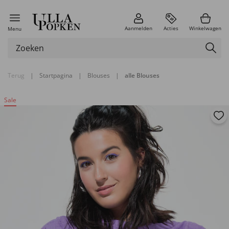
Aanmelden
Acties
Winkelwagen
Menu
Terug
|
Startpagina
|
Blouses
|
alle Blouses
Sale