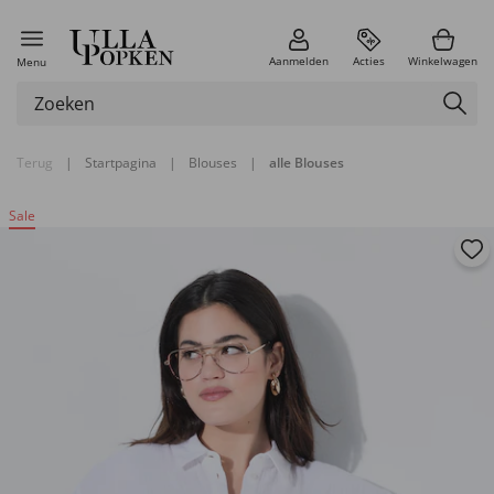
Aanmelden
Acties
Winkelwagen
Menu
Terug
|
Startpagina
|
Blouses
|
alle Blouses
Sale