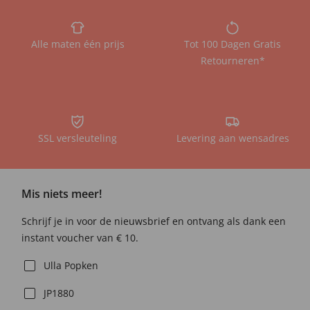
Alle maten één prijs
Tot 100 Dagen Gratis
Retourneren*
SSL versleuteling
Levering aan wensadres
Mis niets meer!
Schrijf je in voor de nieuwsbrief en ontvang als dank een
instant voucher van € 10.
Ulla Popken
JP1880