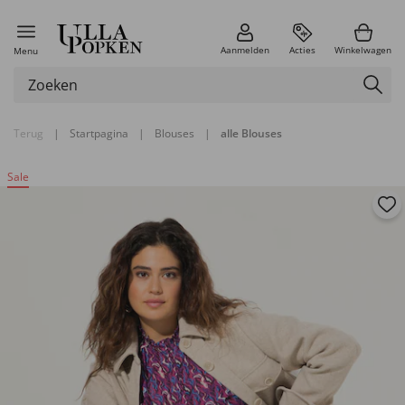
Aanmelden
Acties
Winkelwagen
Menu
Terug
|
Startpagina
|
Blouses
|
alle Blouses
Sale