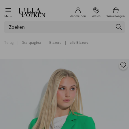
Aanmelden
Acties
Winkelwagen
Menu
Terug
|
Startpagina
|
Blazers
|
alle Blazers