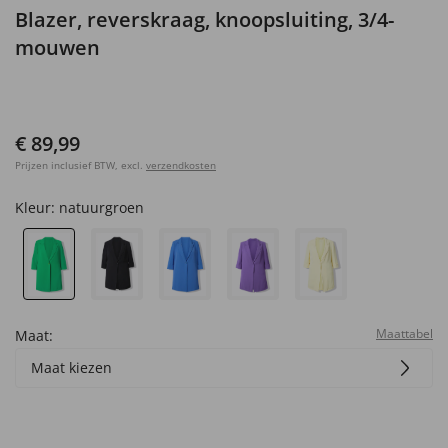
Blazer, reverskraag, knoopsluiting, 3/4-
mouwen
€ 89,99
Prijzen inclusief BTW, excl.
verzendkosten
Kleur:
natuurgroen
Maattabel
Maat:
Maat kiezen