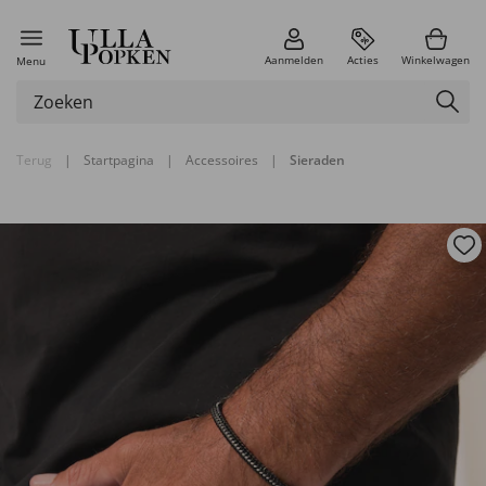
Aanmelden
Acties
Winkelwagen
Menu
Terug
|
Startpagina
|
Accessoires
|
Sieraden