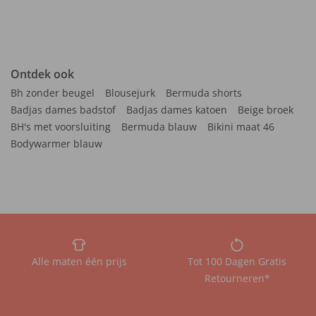
Ontdek ook
Bh zonder beugel
Blousejurk
Bermuda shorts
Badjas dames badstof
Badjas dames katoen
Beige broek
BH's met voorsluiting
Bermuda blauw
Bikini maat 46
Bodywarmer blauw
Alle maten één prijs
Tot 100 Dagen Gratis
Retourneren*