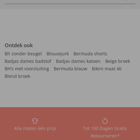
Ontdek ook
Bh zonder beugel
Blousejurk
Bermuda shorts
Badjas dames badstof
Badjas dames katoen
Beige broek
BH's met voorsluiting
Bermuda blauw
Bikini maat 46
Blend broek
Alle maten één prijs
Tot 100 Dagen Gratis
Retourneren*