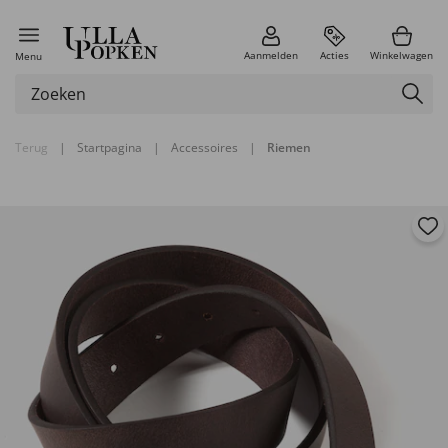
Aanmelden
Acties
Winkelwagen
Menu
Terug
|
Startpagina
|
Accessoires
|
Riemen