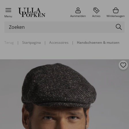
Aanmelden
Acties
Winkelwagen
Menu
Terug
|
Startpagina
|
Accessoires
|
Handschoenen & mutsen