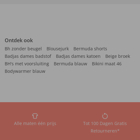
Ontdek ook
Bh zonder beugel
Blousejurk
Bermuda shorts
Badjas dames badstof
Badjas dames katoen
Beige broek
BH's met voorsluiting
Bermuda blauw
Bikini maat 46
Bodywarmer blauw
Alle maten één prijs
Tot 100 Dagen Gratis
Retourneren*