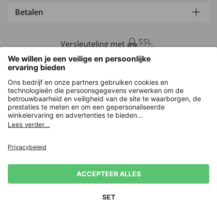
Betalen
Versleuteling met
Overige webwinkels
Nederland
Privacy
Verkoopvoorwaarden
Herroeping indienen
Impressum
Cookie-instellingen