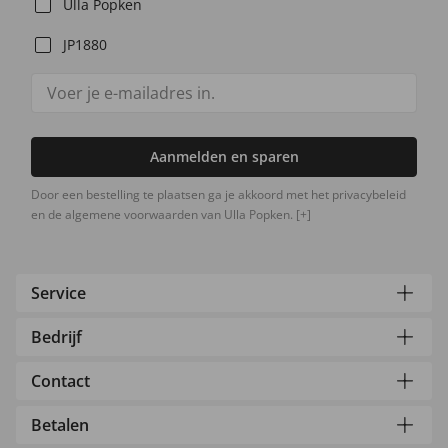
Ulla Popken
JP1880
Aanmelden en sparen
Door een bestelling te plaatsen ga je akkoord met het privacybeleid
en de algemene voorwaarden van Ulla Popken.
[+]
Service
Bedrijf
Contact
Betalen