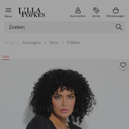
Aanmelden
Acties
Winkelwagen
Menu
Terug
|
Startpagina
|
Shirts
|
T-Shirts
Sale