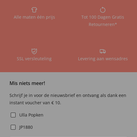
Alle maten één prijs
Tot 100 Dagen Gratis
Retourneren*
SSL versleuteling
Levering aan wensadres
Mis niets meer!
Schrijf je in voor de nieuwsbrief en ontvang als dank een
instant voucher van € 10.
Ulla Popken
JP1880