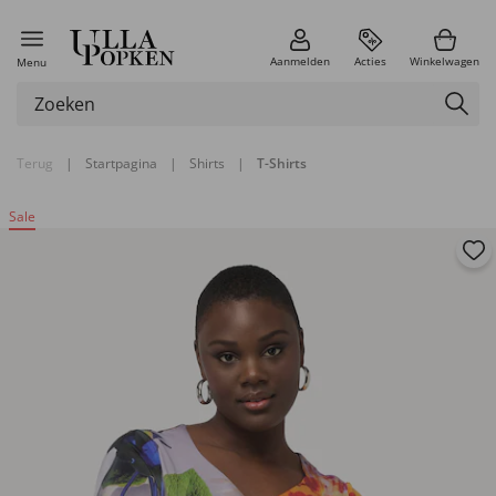
Aanmelden
Acties
Winkelwagen
Menu
Terug
|
Startpagina
|
Shirts
|
T-Shirts
Sale