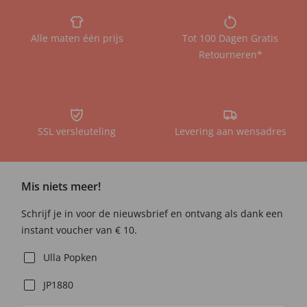
Alle maten één prijs
Tot 100 Dagen Gratis
Retourneren*
SSL versleuteling
Levering aan wensadres
Mis niets meer!
Schrijf je in voor de nieuwsbrief en ontvang als dank een
instant voucher van € 10.
Ulla Popken
JP1880