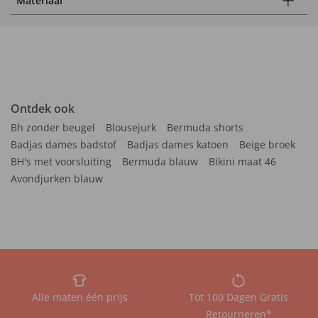
Materiaal
Ontdek ook
Bh zonder beugel
Blousejurk
Bermuda shorts
Badjas dames badstof
Badjas dames katoen
Beige broek
BH's met voorsluiting
Bermuda blauw
Bikini maat 46
Avondjurken blauw
Alle maten één prijs
Tot 100 Dagen Gratis
Retourneren*