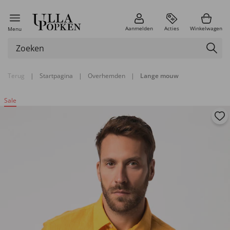
Aanmelden
Acties
Winkelwagen
Menu
Terug
|
Startpagina
|
Overhemden
|
Lange mouw
Sale