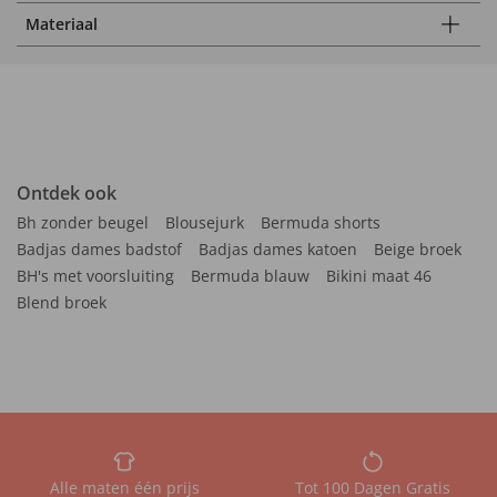
Materiaal
Ontdek ook
Bh zonder beugel
Blousejurk
Bermuda shorts
Badjas dames badstof
Badjas dames katoen
Beige broek
BH's met voorsluiting
Bermuda blauw
Bikini maat 46
Blend broek
Alle maten één prijs
Tot 100 Dagen Gratis