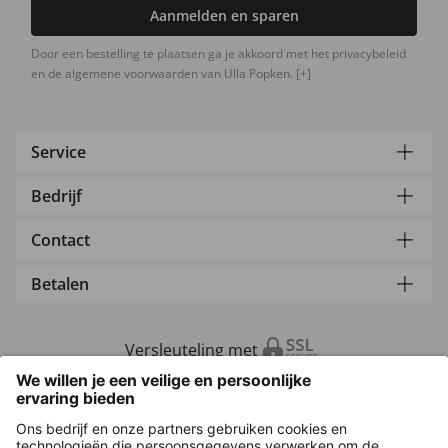
Aanmelden en sparen
Door een bestelling te plaatsen ga je akkoord met het privacybeleid
en de algemene voorwaarden van Ulla Popken.
[+]
Service
Bedrijf
Contact
Betalen
Versleuteling met
Overige webwinkels