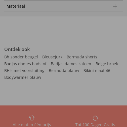
Materiaal
Ontdek ook
Bh zonder beugel
Blousejurk
Bermuda shorts
Badjas dames badstof
Badjas dames katoen
Beige broek
BH's met voorsluiting
Bermuda blauw
Bikini maat 46
Bodywarmer blauw
Alle maten één prijs
Tot 100 Dagen Gratis