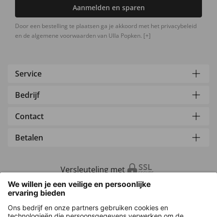
Aanmelden en sparen
Door een bestelling te plaatsen ga je akkoord met het privacybeleid
en de algemene voorwaarden van Ulla Popken.
[+]
Service
Bedrijf
Contact
Betalen
Versleuteling met
Overige webwinkels