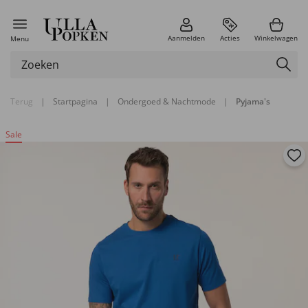
Aanmelden
Acties
Winkelwagen
Menu
Terug
|
Startpagina
|
Ondergoed & Nachtmode
|
Pyjama's
Sale