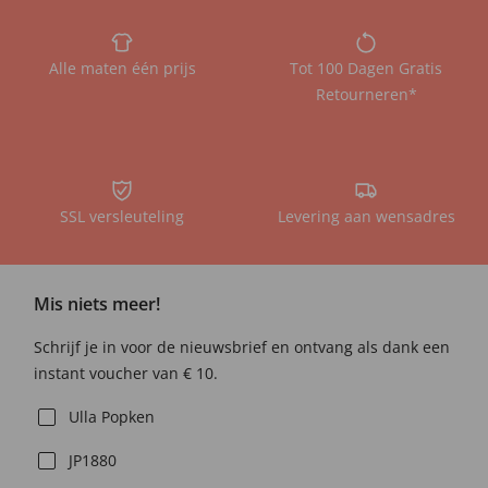
Alle maten één prijs
Tot 100 Dagen Gratis
Retourneren*
SSL versleuteling
Levering aan wensadres
Mis niets meer!
Schrijf je in voor de nieuwsbrief en ontvang als dank een
instant voucher van € 10.
Ulla Popken
JP1880