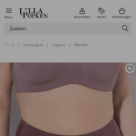
Aanmelden
Acties
Winkelwagen
Menu
Terug
|
Startpagina
|
Lingerie
|
Panties