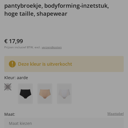
pantybroekje, bodyforming-inzetstuk,
hoge taille, shapewear
€ 17,99
Prijzen inclusief BTW, excl.
verzendkosten
Deze kleur is uitverkocht
Kleur:
aarde
Maattabel
Maat:
Maat kiezen