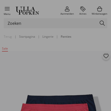
Aanmelden
Acties
Winkelwagen
Menu
Terug
|
Startpagina
|
Lingerie
|
Panties
Sale