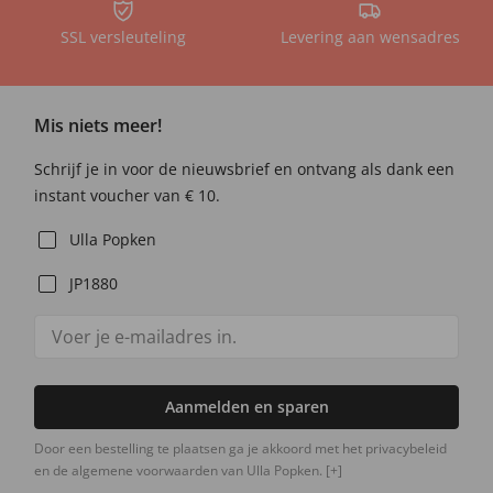
SSL versleuteling
Levering aan wensadres
Mis niets meer!
Schrijf je in voor de nieuwsbrief en ontvang als dank een
instant voucher van € 10.
Ulla Popken
JP1880
Aanmelden en sparen
Door een bestelling te plaatsen ga je akkoord met het privacybeleid
en de algemene voorwaarden van Ulla Popken.
[+]