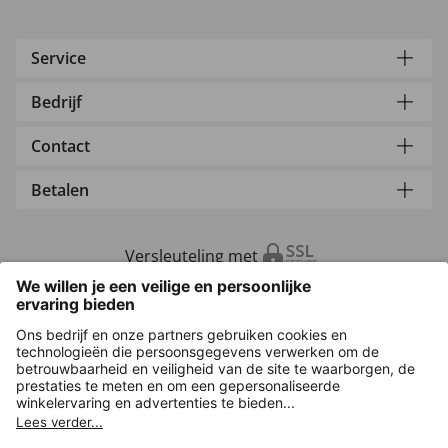
Service
Bedrijf
Contact
Betalen
Versleuteling met
Overige webwinkels
Nederland