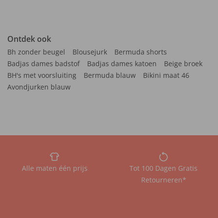
Ontdek ook
Bh zonder beugel
Blousejurk
Bermuda shorts
Badjas dames badstof
Badjas dames katoen
Beige broek
BH's met voorsluiting
Bermuda blauw
Bikini maat 46
Avondjurken blauw
Alle maten één prijs
Tot 100 Dagen Gratis
Retourneren*