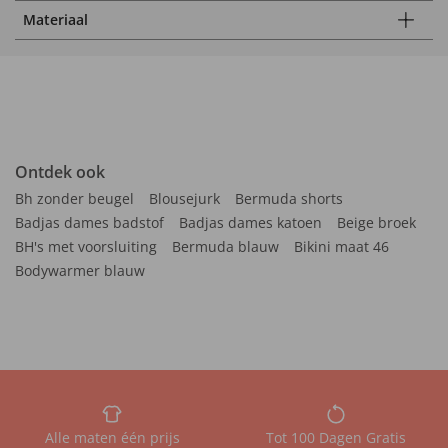
Materiaal
Ontdek ook
Bh zonder beugel
Blousejurk
Bermuda shorts
Badjas dames badstof
Badjas dames katoen
Beige broek
BH's met voorsluiting
Bermuda blauw
Bikini maat 46
Bodywarmer blauw
Alle maten één prijs
Tot 100 Dagen Gratis