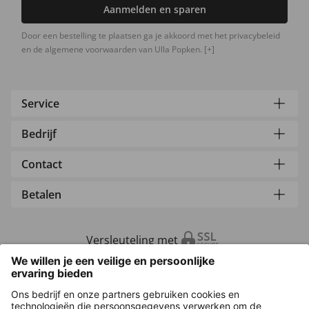
Aanmelden en sparen
Door een bestelling te plaatsen ga je akkoord met het privacybeleid
en de algemene voorwaarden van Ulla Popken.
[+]
Service
Bedrijf
Contact
Betalen
Versleuteling met
Overige webwinkels