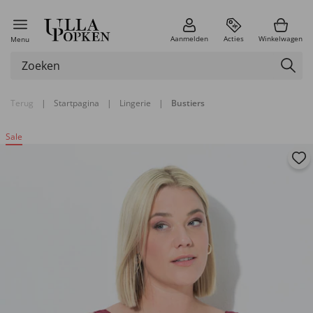
Aanmelden
Acties
Winkelwagen
Menu
Terug
|
Startpagina
|
Lingerie
|
Bustiers
Sale