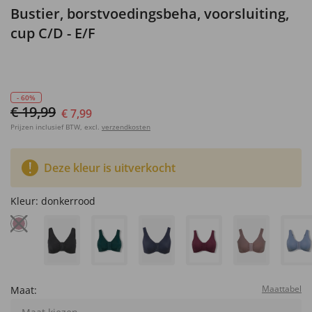
Bustier, borstvoedingsbeha, voorsluiting,
cup C/D - E/F
- 60%
€ 19,99
€ 7,99
Prijzen inclusief BTW, excl.
verzendkosten
Deze kleur is uitverkocht
Kleur:
donkerrood
Maattabel
Maat: