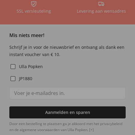
SSL versleuteling
Levering aan wensadres
Mis niets meer!
Schrijf je in voor de nieuwsbrief en ontvang als dank een
instant voucher van € 10.
Ulla Popken
JP1880
Aanmelden en sparen
Door een bestelling te plaatsen ga je akkoord met het privacybeleid
en de algemene voorwaarden van Ulla Popken.
[+]