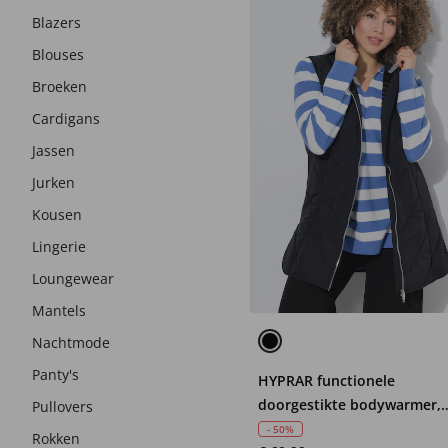
Blazers
Blouses
Broeken
Cardigans
Jassen
Jurken
Kousen
Lingerie
Loungewear
Mantels
Nachtmode
Panty's
HYPRAR functionele
doorgestikte bodywarmer,
Pullovers
waterafstotend, capuchon
- 50%
Rokken