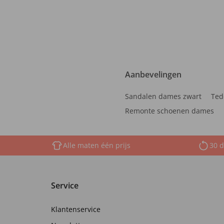
Aanbevelingen
Sandalen dames zwart
Ted
Remonte schoenen dames
Alle maten één prijs
30 d
Service
Klantenservice