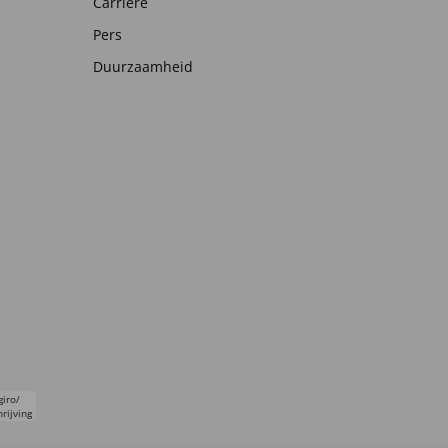
Carrière
Pers
Duurzaamheid
giro/
rijving