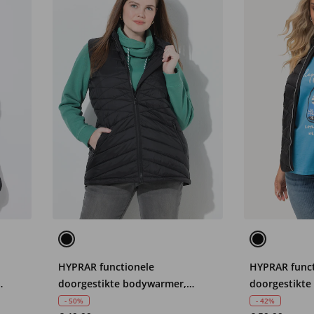
HYPRAR functionele
HYPRAR funct
doorgestikte bodywarmer,
doorgestikte
waterafstotend, gerecycled
waterafstote
- 50%
- 42%