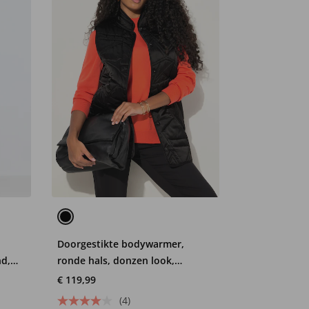
Doorgestikte bodywarmer,
nd,
ronde hals, donzen look,
mouwloos
€ 119,99
(4)