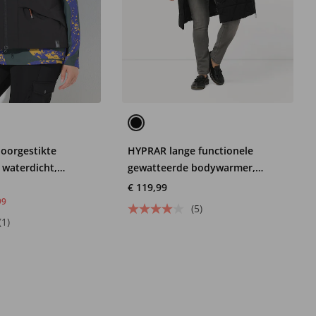
doorgestikte
HYPRAR lange functionele
waterdicht,
gewatteerde bodywarmer,
staande kraag
opstaande kraag, gerecycled
€ 119,99
99
(5)
(1)