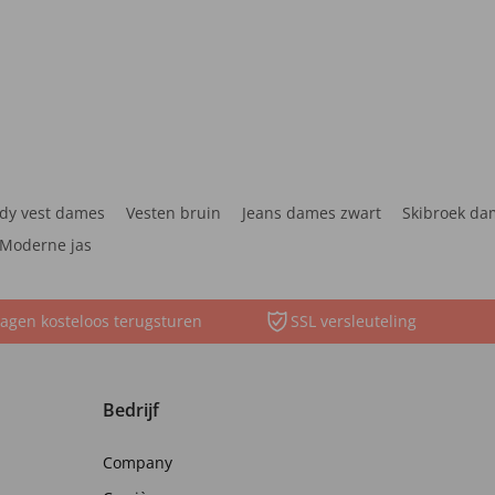
dy vest dames
Vesten bruin
Jeans dames zwart
Skibroek da
Moderne jas
agen kosteloos terugsturen
SSL versleuteling
Bedrijf
Company