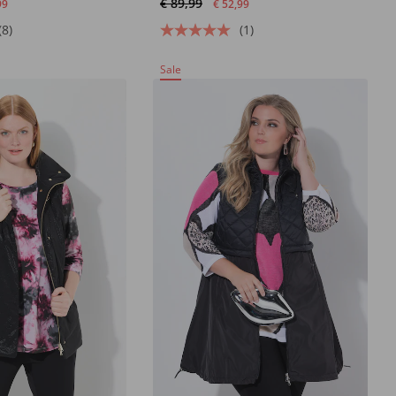
€ 89,99
99
€ 52,99
(8)
(1)
Sale