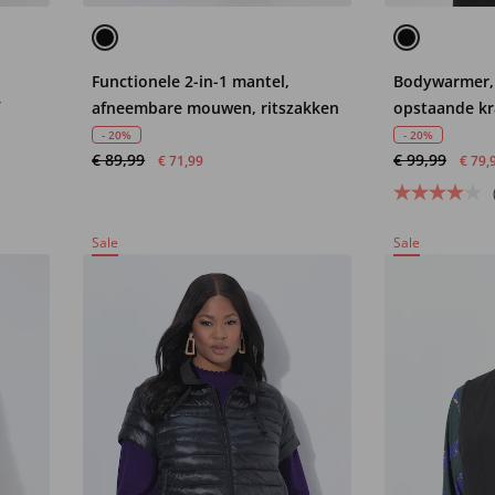
Functionele 2-in-1 mantel,
Bodywarmer, 
f
afneembare mouwen, ritszakken
opstaande kra
gevoerd
- 20%
- 20%
€ 89,99
€ 99,99
€ 71,99
€ 79,
Sale
Sale