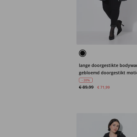
lange doorgestikte bodywa
gebloemd doorgestikt moti
capuchon, 2-weg rits
- 20%
€ 89,99
€ 71,99