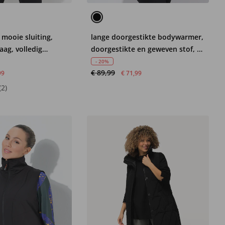
mooie sluiting,
lange doorgestikte bodywarmer,
ag, volledig
doorgestikte en geweven stof, 2-
weg rits
- 20%
€ 89,99
99
€ 71,99
(2)