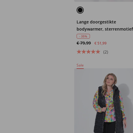
Lange doorgestikte
bodywarmer, sterrenmotie
- 35%
€ 79,99
€ 51,99
(2)
Sale