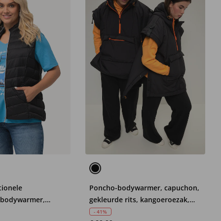
ionele
Poncho-bodywarmer, capuchon,
 bodywarmer,
gekleurde rits, kangoeroezak,
nd, ritszakken
unisex
- 41%