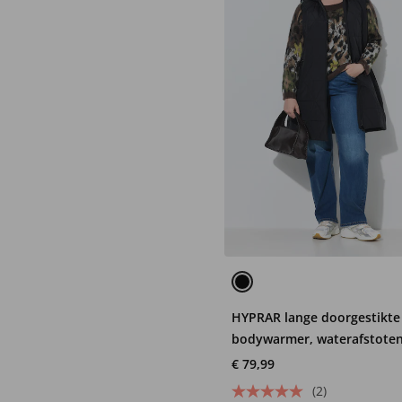
HYPRAR lange doorgestikte
bodywarmer, waterafstote
capuchon
€ 79,99
(2)