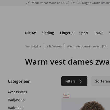
Mode vanaf maat 42-68
Tot 100 Dagen Gratis Retou
Nieuw
Kleding
Lingerie
Sport
PURE
|
|
Startpagina
alle Vesten
Warm vest dames zwart
(14)
Warm vest dames zwa
Categorieën
Filters
Sortere
Accessoires
Sale
Badjassen
Badmode