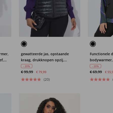
rmer,
gewatteerde jas, opstaande
Functionele 
ef,
kraag, drukknopen opzij,
bodywarmer, 
cupmouwen
reflector, op
- 20%
- 20%
€ 99,99
€ 69,99
€ 79,99
€ 55,
(20)