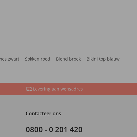
mes zwart
Sokken rood
Blend broek
Bikini top blauw
Levering aan wensadres
Contacteer ons
0800 - 0 201 420