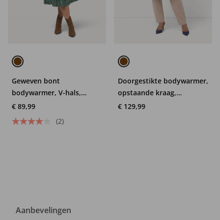
Geweven bont
Doorgestikte bodywarmer,
bodywarmer, V-hals,
opstaande kraag,
haaksluiting, mouwloos
ritszakken, zijdelingse
€ 89,99
€ 129,99
drukknopen
(2)
Aanbevelingen