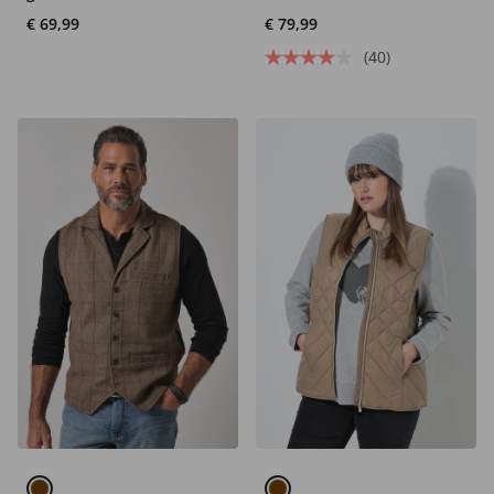
8XL
fazantenvoering,
€ 69,99
€ 79,99
mouwloos
(40)