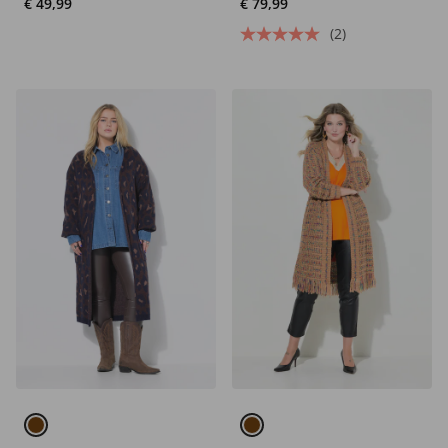
€ 49,99
€ 79,99
(2)