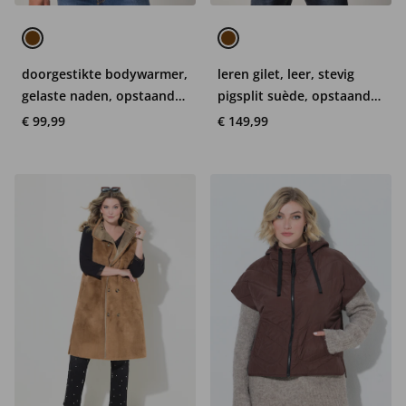
doorgestikte bodywarmer,
leren gilet, leer, stevig
gelaste naden, opstaande
pigsplit suède, opstaande
kraag, ritszakken, tot 7XL
kraag, tot 7XL
€ 99,99
€ 149,99