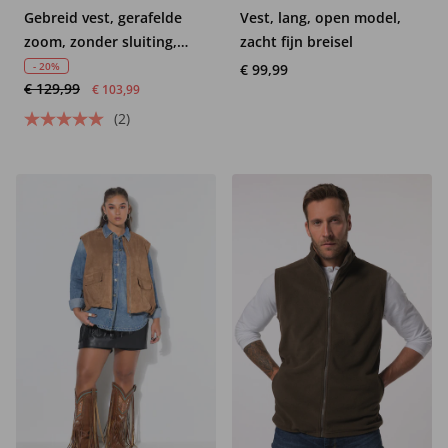
Gebreid vest, gerafelde
Vest, lang, open model,
zoom, zonder sluiting,
zacht fijn breisel
lange mouwen
- 20%
€ 99,99
€ 129,99
€ 103,99
(2)