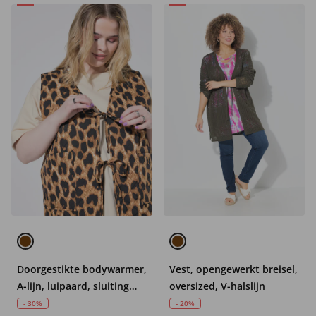
Doorgestikte bodywarmer,
Vest, opengewerkt breisel,
A-lijn, luipaard, sluiting
oversized, V-halslijn
met bandjes
- 30%
- 20%