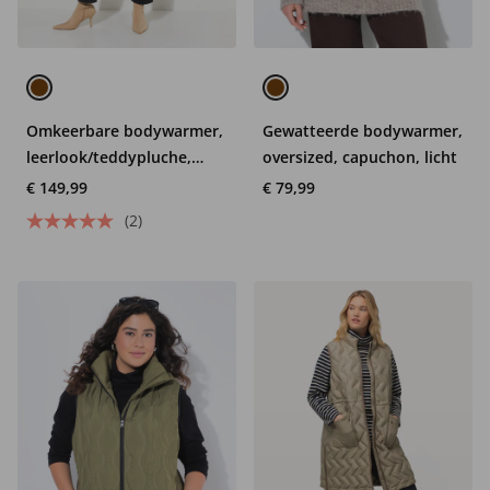
Omkeerbare bodywarmer,
Gewatteerde bodywarmer,
leerlook/teddypluche,
oversized, capuchon, licht
zijsplitten
€ 149,99
€ 79,99
(2)