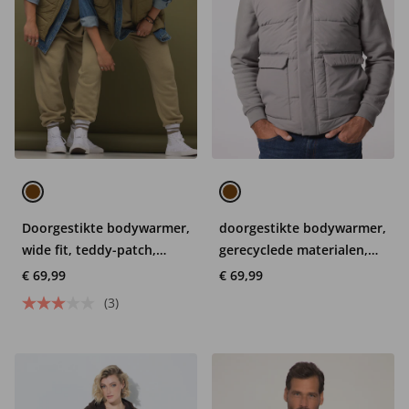
Doorgestikte bodywarmer,
doorgestikte bodywarmer,
wide fit, teddy-patch,
gerecyclede materialen,
opstaande kraag, unisex
tot 7XL
€ 69,99
€ 69,99
(3)