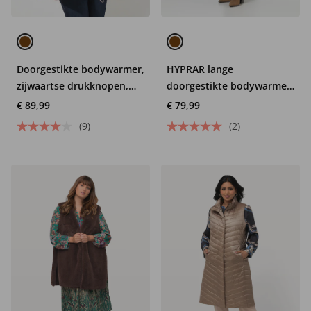
Doorgestikte bodywarmer,
HYPRAR lange
zijwaartse drukknopen,
doorgestikte bodywarmer,
overhemdkraag,
waterafstotend, capuchon
€ 89,99
€ 79,99
mouwloos
(9)
(2)