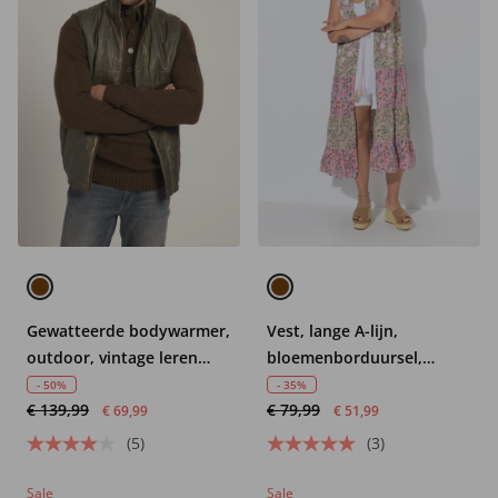
Gewatteerde bodywarmer,
Vest, lange A-lijn,
outdoor, vintage leren
bloemenborduursel,
look, opstaande kraag, tot
patroonstrepen
- 50%
- 35%
€ 139,99
€ 79,99
8 XL
€ 69,99
€ 51,99
(5)
(3)
Sale
Sale