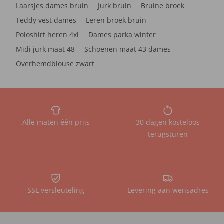
Laarsjes dames bruin
Jurk bruin
Bruine broek
Teddy vest dames
Leren broek bruin
Poloshirt heren 4xl
Dames parka winter
Midi jurk maat 48
Schoenen maat 43 dames
Overhemdblouse zwart
Alle maten één prijs
30 dagen kosteloos
terugsturen
SSL versleuteling
Levering aan wensadres