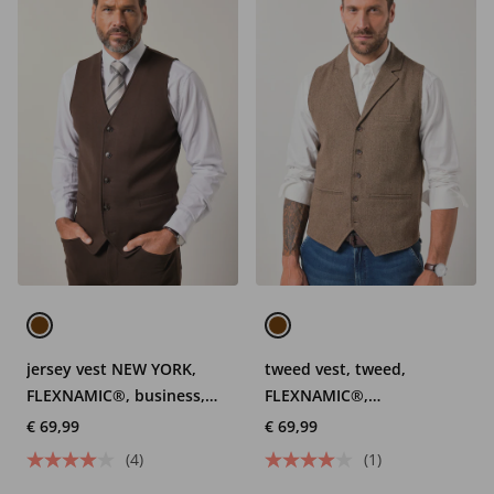
jersey vest NEW YORK,
tweed vest, tweed,
FLEXNAMIC®, business,
FLEXNAMIC®,
mix en match, tot 8XL
visgraatpatroon, gebreid
€ 69,99
€ 69,99
rugpand, tot 7XL
(4)
(1)