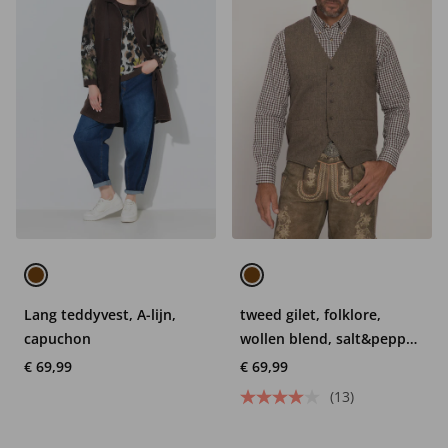
Lang teddyvest, A-lijn,
tweed gilet, folklore,
capuchon
wollen blend, salt&pepper
dessin, gebreide
€ 69,99
€ 69,99
achterkant
(13)