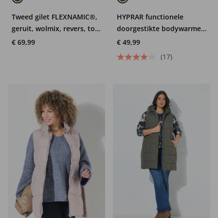
Tweed gilet FLEXNAMIC®,
HYPRAR functionele
geruit, wolmix, revers, tot
doorgestikte bodywarmer,
8XL
waterafstotend,
€ 69,99
€ 49,99
opstaande kraag
(17)