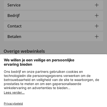
Service
Bedrijf
Contact
Betalen
Overige webwinkels
Nederland
Versleuteling met