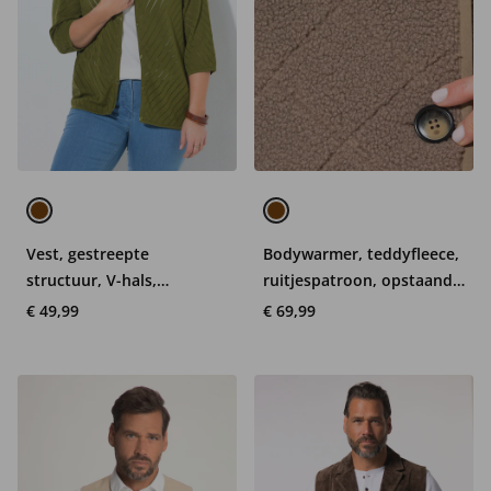
Vest, gestreepte
Bodywarmer, teddyfleece,
structuur, V-hals,
ruitjespatroon, opstaande
driekwartmouwen
kraag, mouwloos
€ 49,99
€ 69,99