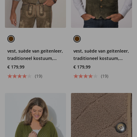
vest, suède van geitenleer,
vest, suède van geitenleer,
traditioneel kostuum,
traditioneel kostuum,
opstaande kraag, tot maat
opstaande kraag, tot maat
€ 179,99
€ 179,99
70
70
(19)
(19)