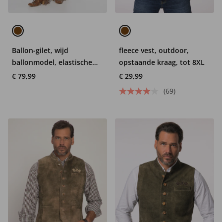
Ballon-gilet, wijd
fleece vest, outdoor,
ballonmodel, elastische
opstaande kraag, tot 8XL
zoom
€ 79,99
€ 29,99
(69)