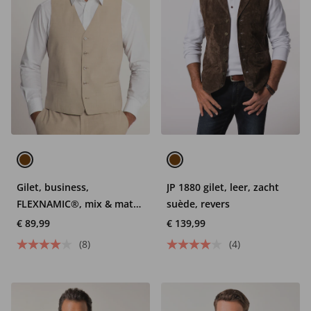
Gilet, business,
JP 1880 gilet, leer, zacht
FLEXNAMIC®, mix & match
suède, revers
Paris, tot maat 36/72/134
€ 89,99
€ 139,99
(8)
(4)