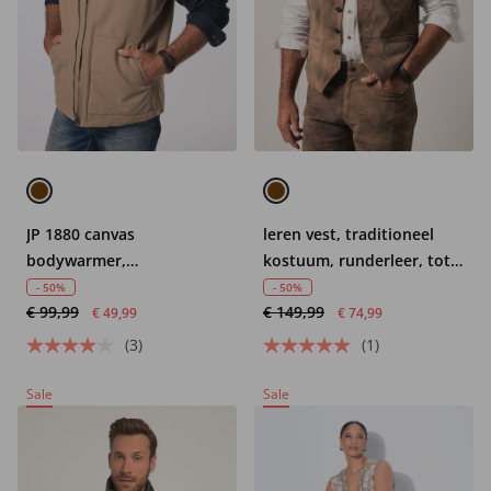
JP 1880 canvas
leren vest, traditioneel
bodywarmer,
kostuum, runderleer, tot
collegekraag, tot 8XL
maat 72
- 50%
- 50%
€ 99,99
€ 149,99
€ 49,99
€ 74,99
(3)
(1)
Sale
Sale