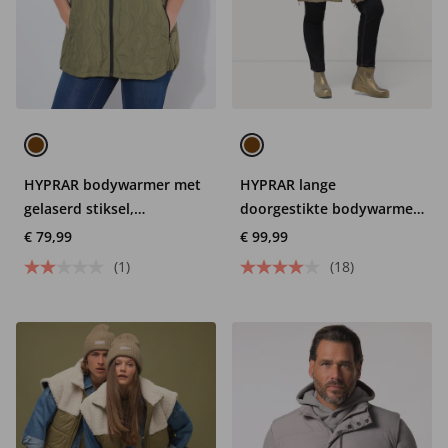
HYPRAR bodywarmer met
HYPRAR lange
gelaserd stiksel,
doorgestikte bodywarmer,
waterafstotend, capuchon
zigzagmotief, opstaande
€ 79,99
€ 99,99
kraag, 2-weg rits
(1)
(18)