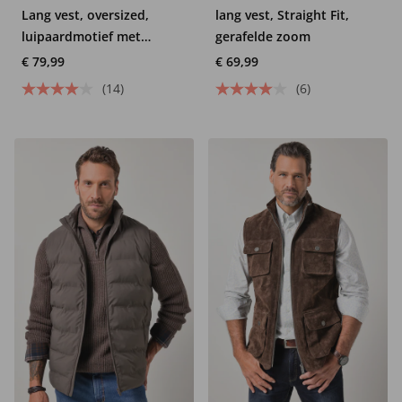
Lang vest, oversized,
lang vest, Straight Fit,
luipaardmotief met
gerafelde zoom
glitters
€ 79,99
€ 69,99
(14)
(6)