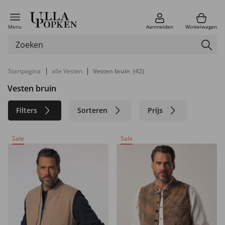
Menu
Aanmelden
Winkelwagen
|
|
Startpagina
alle Vesten
Vesten bruin
(42)
Vesten bruin
Filters
Sorteren
Prijs
Maat
Kleur
Merk
Sale
Sale
Materiaal
Duurzaam