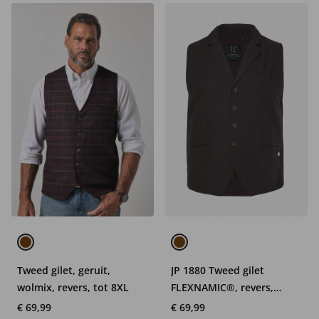
Tweed gilet, geruit,
JP 1880 Tweed gilet
wolmix, revers, tot 8XL
FLEXNAMIC®, revers,
gebreide achterkant
€ 69,99
€ 69,99