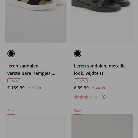
leren sandalen,
Leren sandalen, metallic
verstelbare riempjes,
look, wijdte H
comfortabele wijdte
- 52%
- 50%
€ 139,99
€ 89,99
€ 66,99
€ 44,99
(6)
Sale
Sale