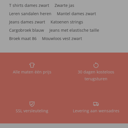
T shirts dames zwart
Zwarte jas
Leren sandalen heren
Mantel dames zwart
Jeans dames zwart
Katoenen strings
Cargobroek blauw
Jeans met elastische taille
Broek maat 86
Mouwloos vest zwart
Alle maten één prijs
30 dagen kosteloos
terugsturen
SSL versleuteling
Levering aan wensadres