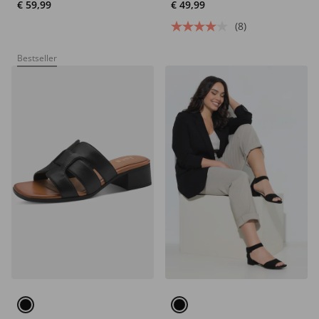
F 1/2
€ 59,99
€ 49,99
(8)
Bestseller