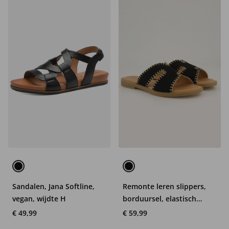
Sandalen, Jana Softline,
Remonte leren slippers,
vegan, wijdte H
borduursel, elastisch
inzetstuk, wijdte F 1/2
€ 49,99
€ 59,99