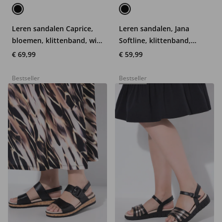
Leren sandalen Caprice,
Leren sandalen, Jana
bloemen, klittenband, wijd
Softline, klittenband,
G-model
wijdte H
€ 69,99
€ 59,99
Bestseller
Bestseller