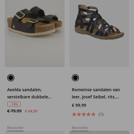
Axelda sandalen,
Romeinse sandalen van
verstelbare dubbele
leer, Josef Seibel, rits,
bandjes, gerecycled
comfortabele wijdte
- 19%
€ 99,99
€ 79,99
€ 64,99
(1)
Bestseller
Bestseller