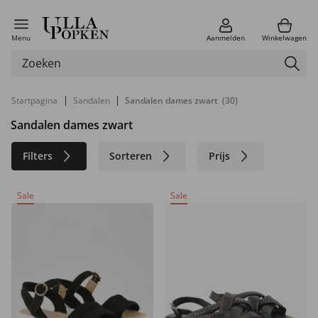
Menu
Aanmelden
Winkelwagen
|
|
Startpagina
Sandalen
Sandalen dames zwart
(30)
Sandalen dames zwart
Filters
Sorteren
Prijs
Maat
Kleur
Merk
Sale
Sale
Materiaal
Duurzaam