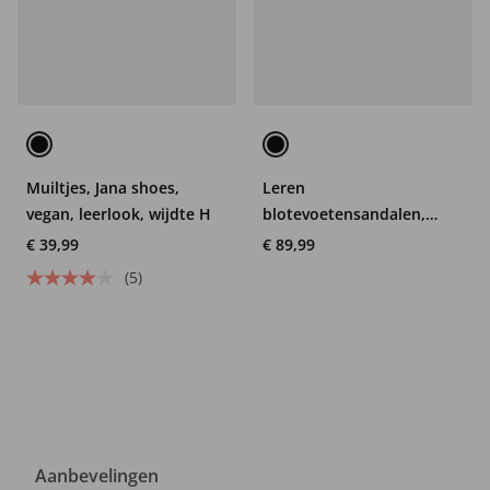
Muiltjes, Jana shoes,
Leren
vegan, leerlook, wijdte H
blotevoetensandalen,
Josef Seibel,
€ 39,99
€ 89,99
klittenbandsluiting, wijdte
(5)
G
Aanbevelingen