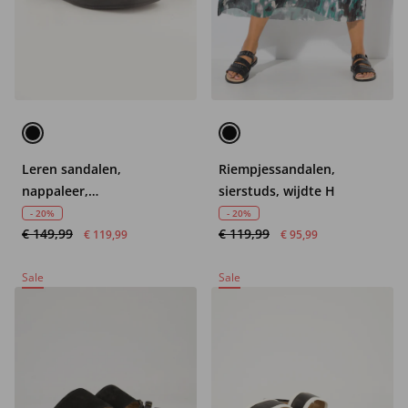
Leren sandalen,
Riempjessandalen,
nappaleer,
sierstuds, wijdte H
bevestigingsriempjes,
- 20%
- 20%
€ 149,99
€ 119,99
wijdte H
€ 119,99
€ 95,99
Sale
Sale