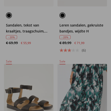
Sandalen, tekst van
Leren sandalen, gekruiste
kraaltjes, traagschuim,
bandjes, wijdte H
wijdte H
- 20%
- 20%
€ 69,99
€ 89,99
€ 55,99
€ 71,99
(6)
Sale
Sale