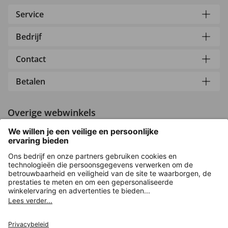
Service
Bedrijf
Contact
Betalen
Overige webwinkels
Nederland
Versleuteling met