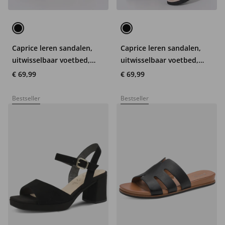
Caprice leren sandalen,
Caprice leren sandalen,
uitwisselbaar voetbed,
uitwisselbaar voetbed,
wijdte G
wijdte H
€ 69,99
€ 69,99
Bestseller
Bestseller