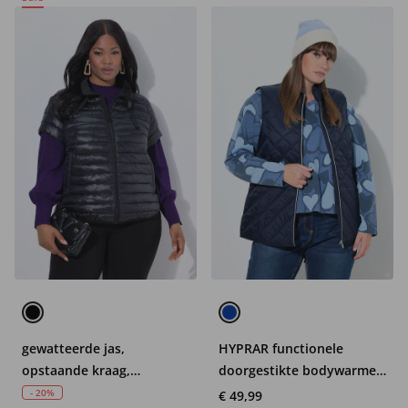
gewatteerde jas,
HYPRAR functionele
opstaande kraag,
doorgestikte bodywarmer,
drukknopen opzij,
waterafstotend,
- 20%
€ 49,99