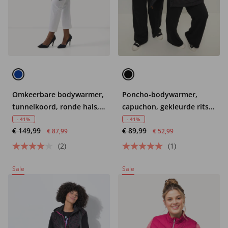
Omkeerbare bodywarmer,
Poncho-bodywarmer,
tunnelkoord, ronde hals,
capuchon, gekleurde rits,
mouwloos
kangoeroezak, unisex
- 41%
- 41%
€ 149,99
€ 89,99
€ 87,99
€ 52,99
(2)
(1)
Sale
Sale