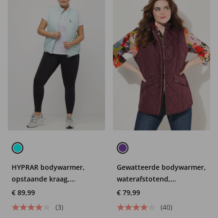
HYPRAR bodywarmer,
Gewatteerde bodywarmer,
opstaande kraag,
waterafstotend,
reflector, mouwloos
fazantenvoering,
€ 89,99
€ 79,99
mouwloos
(3)
(40)