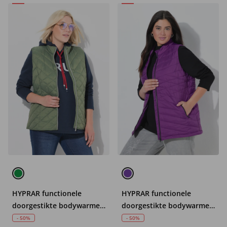
HYPRAR functionele
HYPRAR functionele
doorgestikte bodywarmer,
doorgestikte bodywarmer,
waterafstotend,
waterafstotend,
- 50%
- 50%