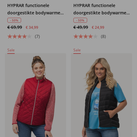
HYPRAR functionele
HYPRAR functionele
doorgestikte bodywarmer,
doorgestikte bodywarmer,
waterafstotend, capuchon
waterafstotend,
- 50%
- 50%
€ 69,99
€ 49,99
gerecycled
€ 34,99
€ 24,99
(7)
(8)
Sale
Sale