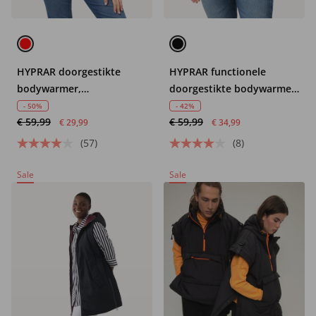
HYPRAR doorgestikte
HYPRAR functionele
bodywarmer,
doorgestikte bodywarmer,
waterafstotend,
waterafstotend,
- 50%
- 42%
€ 59,99
€ 59,99
opstaande kraag,
ritszakken
€ 29,99
€ 34,99
gerecycled
(57)
(8)
Sale
Sale