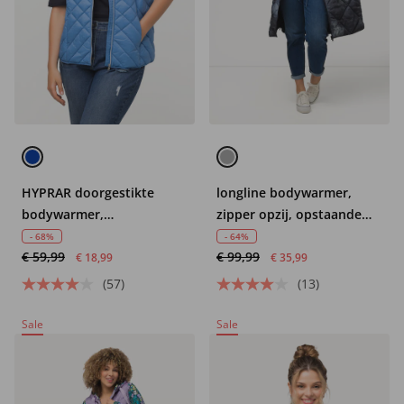
HYPRAR doorgestikte
longline bodywarmer,
bodywarmer,
zipper opzij, opstaande
waterafstotend,
kraag, mouwloos
- 68%
- 64%
€ 59,99
€ 99,99
opstaande kraag,
€ 18,99
€ 35,99
gerecycled
(57)
(13)
Sale
Sale