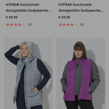
HYPRAR functionele
HYPRAR functionele
doorgestikte bodywarmer,
doorgestikte bodywarmer,
waterafstotend,
waterafstotend,
€ 59,99
€ 59,99
ritszakken
ritszakken
(8)
(8)