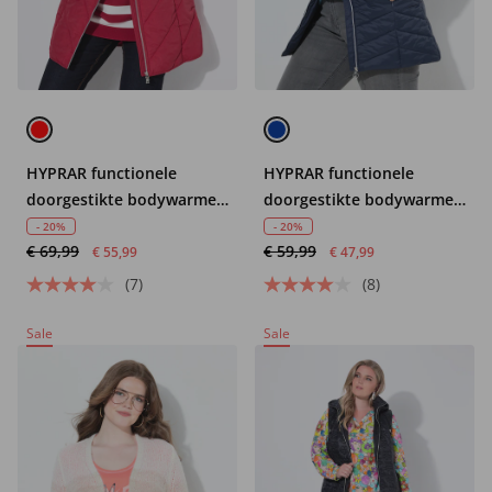
HYPRAR functionele
HYPRAR functionele
doorgestikte bodywarmer,
doorgestikte bodywarmer,
waterafstotend, capuchon
waterafstotend,
- 20%
- 20%
€ 69,99
€ 59,99
ritszakken
€ 55,99
€ 47,99
(7)
(8)
Sale
Sale