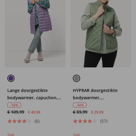
Lange doorgestikte
HYPRAR doorgestikte
bodywarmer, capuchon,
bodywarmer,
rits aan de zijkanten,
waterafstotend,
- 55%
- 50%
€ 109,99
€ 59,99
opstaande kraag
opstaande kraag,
€ 49,99
€ 29,99
gerecycled
(6)
(57)
Sale
Sale