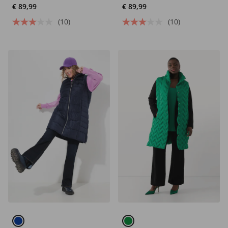
waterafstotend,
waterafstotend,
€ 89,99
€ 89,99
afneembare capuchon
afneembare capuchon
(10)
(10)