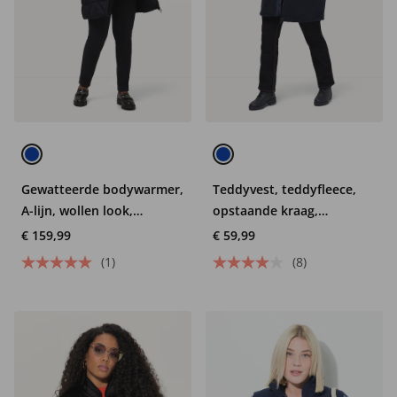
Gewatteerde bodywarmer,
Teddyvest, teddyfleece,
A-lijn, wollen look,
opstaande kraag,
opstaande kraag, 2-weg
ritszakken
€ 159,99
€ 59,99
rits
(1)
(8)