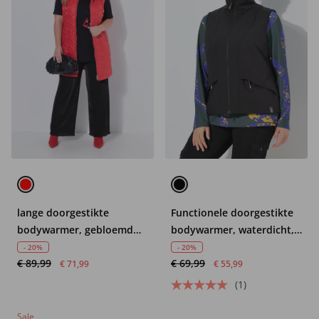
lange doorgestikte
Functionele doorgestikte
bodywarmer, gebloemd
bodywarmer, waterdicht,
doorgestikt motief,
reflector, opstaande kraag
- 20%
- 20%
€ 89,99
€ 69,99
capuchon, 2-weg rits
€ 71,99
€ 55,99
(1)
Sale