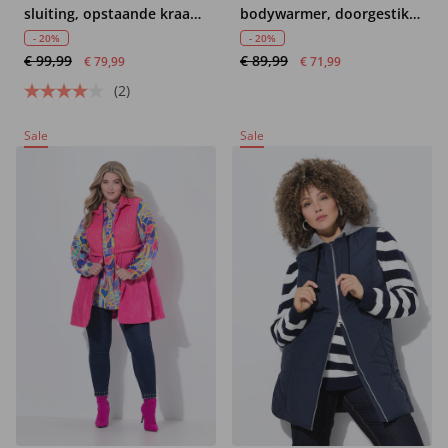
sluiting, opstaande kraag,
bodywarmer, doorgestikte
volledig gevoerd
en geweven stof, 2-weg
- 20%
- 20%
€ 99,99
€ 89,99
rits
€ 79,99
€ 71,99
(2)
Sale
Sale