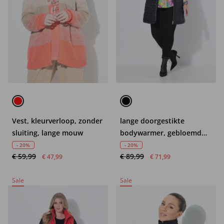
Vest, kleurverloop, zonder
lange doorgestikte
sluiting, lange mouw
bodywarmer, gebloemd
doorgestikt motief,
- 20%
- 20%
€ 59,99
€ 89,99
capuchon, 2-weg rits
€ 47,99
€ 71,99
Sale
Sale