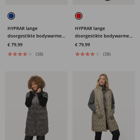
HYPRAR lange
HYPRAR lange
doorgestikte bodywarmer,
doorgestikte bodywarmer,
waterafstotend,
waterafstotend,
€ 79,99
€ 79,99
tweerichtingsrits
tweerichtingsrits
(38)
(38)