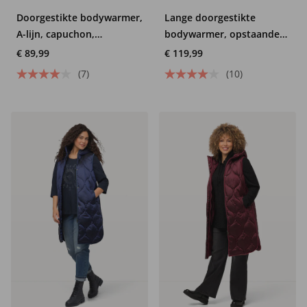
Doorgestikte bodywarmer,
Lange doorgestikte
A-lijn, capuchon,
bodywarmer, opstaande
opstaande kraag,
kraag, A-lijn, mouwloos
€ 89,99
€ 119,99
gerecycled
(7)
(10)