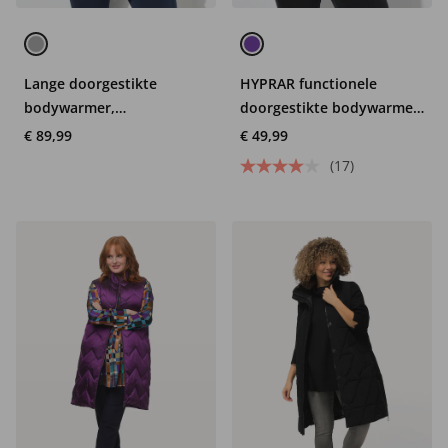
Lange doorgestikte
HYPRAR functionele
bodywarmer,
doorgestikte bodywarmer,
waterafstotend,
waterafstotend,
€ 89,99
€ 49,99
afneembare capuchon
opstaande kraag
(17)