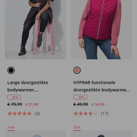
Lange doorgestikte
HYPRAR functionele
bodywarmer,
doorgestikte bodywarmer,
sterrenmotief
waterafstotend,
- 35%
- 30%
€ 79,99
€ 49,99
opstaande kraag
€ 51,99
€ 34,99
(2)
(17)
Sale
Sale