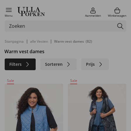
Menu
Aanmelden
Winkelwagen
|
|
Startpagina
alle Vesten
Warm vest dames
(82)
Warm vest dames
Filters
Sorteren
Prijs
Kleur
Merk
Maat
Sale
Sale
Materiaal
Duurzaam