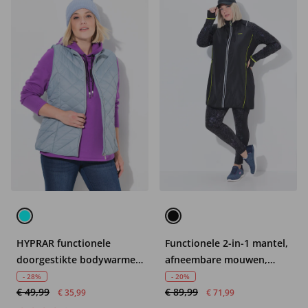
HYPRAR functionele
Functionele 2-in-1 mantel,
doorgestikte bodywarmer,
afneembare mouwen,
waterafstotend,
ritszakken
- 28%
- 20%
€ 49,99
€ 89,99
opstaande kraag
€ 35,99
€ 71,99