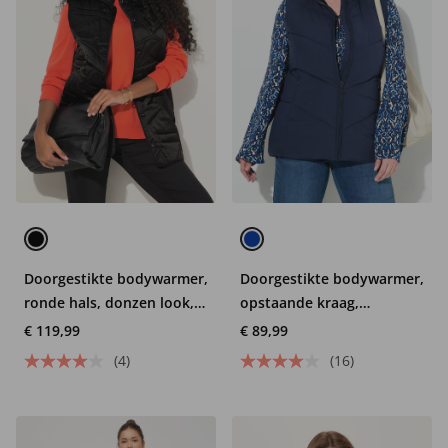
Doorgestikte bodywarmer,
Doorgestikte bodywarmer,
ronde hals, donzen look,
opstaande kraag,
mouwloos
ritszakken, mouwloos
€ 119,99
€ 89,99
(4)
(16)