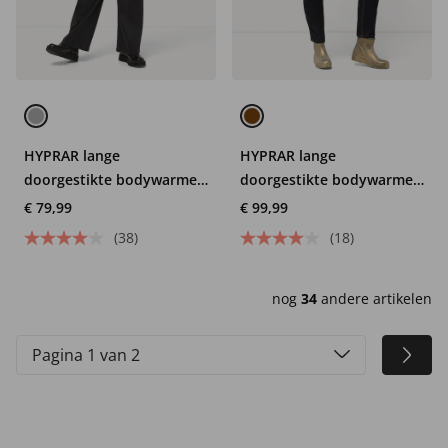
HYPRAR lange
HYPRAR lange
doorgestikte bodywarmer,
doorgestikte bodywarmer,
waterafstotend,
zigzagmotief, opstaande
€ 79,99
€ 99,99
tweerichtingsrits
kraag, 2-weg rits
(38)
(18)
nog
34
andere artikelen
Pagina 1 van 2