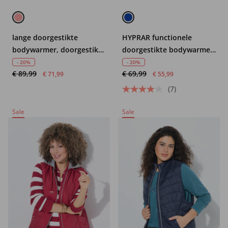
lange doorgestikte
HYPRAR functionele
bodywarmer, doorgestikte
doorgestikte bodywarmer,
en geweven stof, 2-weg
waterafstotend, capuchon
- 20%
- 20%
€ 89,99
€ 69,99
rits
€ 71,99
€ 55,99
(7)
Sale
Sale