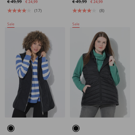
€ 49,99
€ 49,99
opstaande kraag
gerecycled
€ 24,99
€ 24,99
(17)
(8)
Sale
Sale