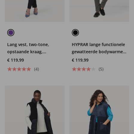
Lang vest, two-tone,
HYPRAR lange functionele
opstaande kraag,
gewatteerde bodywarmer,
gerecycled,
opstaande kraag,
€ 119,99
€ 119,99
tweerichtingsrits
gerecycled
(4)
(5)